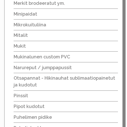
Merkit brodeeratut ym.
Minipaidat
Mikrokuituliina
Mitalit
Mukit
Mukinalunen custom PVC
Narureput / jumppapussit
Otsapannat - Hikinauhat sublimaatiopainetut
ja kudotut
Pinssit
Pipot kudotut
Puhelimen pidike