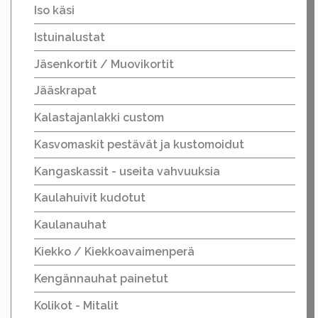
Iso käsi
Istuinalustat
Jäsenkortit / Muovikortit
Jääskrapat
Kalastajanlakki custom
Kasvomaskit pestävät ja kustomoidut
Kangaskassit - useita vahvuuksia
Kaulahuivit kudotut
Kaulanauhat
Kiekko / Kiekkoavaimenperä
Kengännauhat painetut
Kolikot - Mitalit