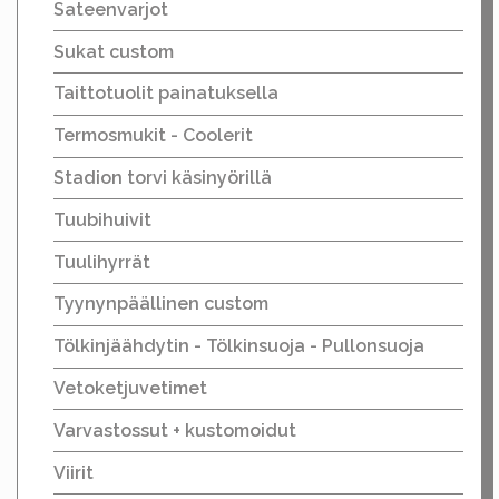
Sateenvarjot
Sukat custom
Taittotuolit painatuksella
Termosmukit - Coolerit
Stadion torvi käsinyörillä
Tuubihuivit
Tuulihyrrät
Tyynynpäällinen custom
Tölkinjäähdytin - Tölkinsuoja - Pullonsuoja
Vetoketjuvetimet
Varvastossut + kustomoidut
Viirit