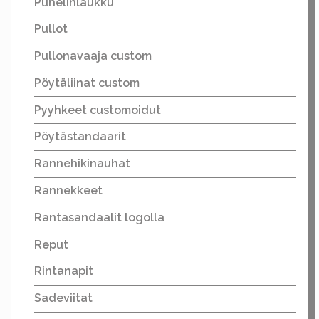
Puhelinlaukku
Pullot
Pullonavaaja custom
Pöytäliinat custom
Pyyhkeet customoidut
Pöytästandaarit
Rannehikinauhat
Rannekkeet
Rantasandaalit logolla
Reput
Rintanapit
Sadeviitat