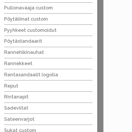
Pullonavaaja custom
Pöytäliinat custom
Pyyhkeet customoidut
Pöytästandaarit
Rannehikinauhat
Rannekkeet
Rantasandaalit logolla
Reput
Rintanapit
Sadeviitat
Sateenvarjot
Sukat custom