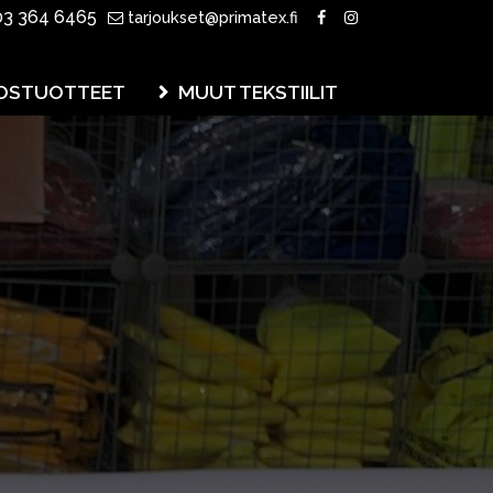
3 364 6465
tarjoukset@primatex.fi
OSTUOTTEET
MUUT TEKSTIILIT