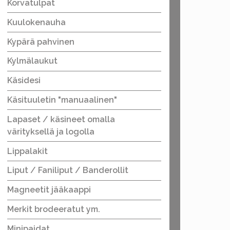
Korvatulpat
Kuulokenauha
Kypärä pahvinen
Kylmälaukut
Käsidesi
Käsituuletin "manuaalinen"
Lapaset / käsineet omalla
värityksellä ja logolla
Lippalakit
Liput / Faniliput / Banderollit
Magneetit jääkaappi
Merkit brodeeratut ym.
Minipaidat