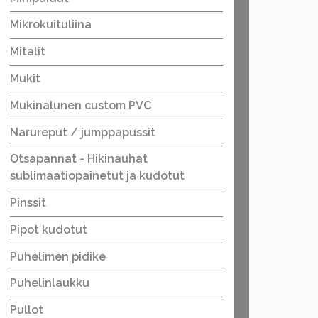
Mikrokuituliina
Mitalit
Mukit
Mukinalunen custom PVC
Narureput / jumppapussit
Otsapannat - Hikinauhat
sublimaatiopainetut ja kudotut
Pinssit
Pipot kudotut
Puhelimen pidike
Puhelinlaukku
Pullot