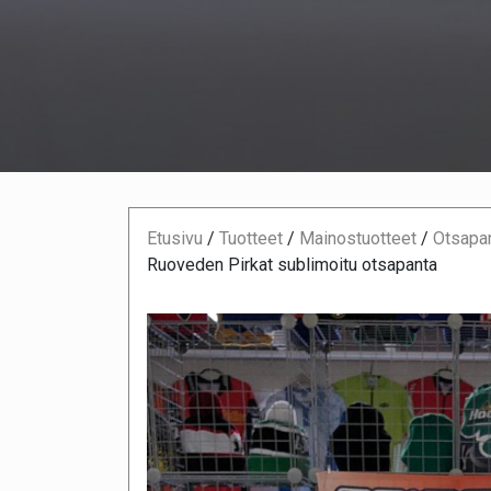
Etusivu
/
Tuotteet
/
Mainostuotteet
/
Otsapan
Ruoveden Pirkat sublimoitu otsapanta