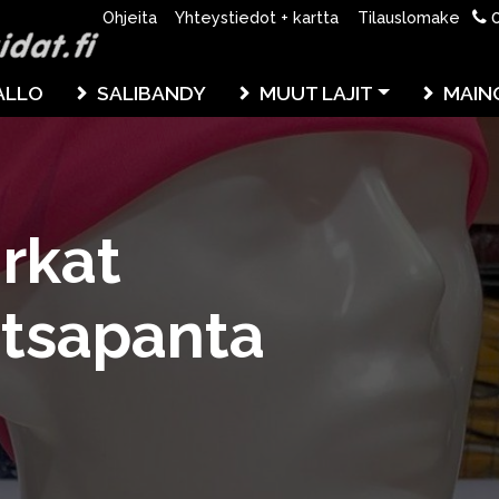
0
Ohjeita
Yhteystiedot + kartta
Tilauslomake
ALLO
SALIBANDY
MUUT LAJIT
MAIN
rkat
otsapanta