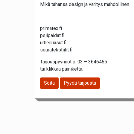
Mikä tahansa design ja väritys mahdollinen.
primatex.fi
pelipaidat.fi
urheiluasut.fi
seuratekstiilit.fi
Tarjouspyynnöt p. 03 – 3646465
tai klikkaa painiketta.
Soita
Pyydä tarjousta