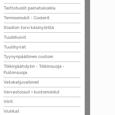
Taittotuolit painatuksella
Termosmukit - Coolerit
Stadion torvi käsinyörillä
Tuubihuivit
Tuulihyrrät
Tyynynpäällinen custom
Tölkinjäähdytin - Tölkinsuoja -
Pullonsuoja
Vetoketjuvetimet
Varvastossut + kustomoidut
Viirit
Viuhkat