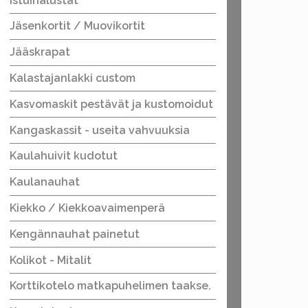
Istuinalustat
Jäsenkortit / Muovikortit
Jääskrapat
Kalastajanlakki custom
Kasvomaskit pestävät ja kustomoidut
Kangaskassit - useita vahvuuksia
Kaulahuivit kudotut
Kaulanauhat
Kiekko / Kiekkoavaimenperä
Kengännauhat painetut
Kolikot - Mitalit
Korttikotelo matkapuhelimen taakse.