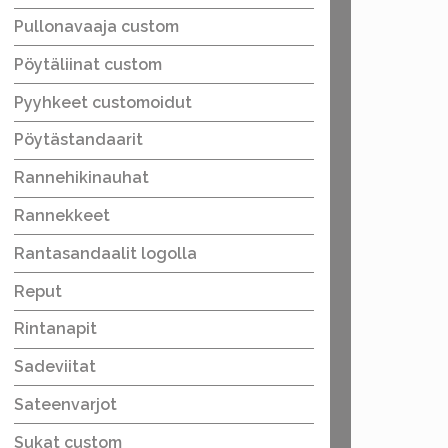
Pullonavaaja custom
Pöytäliinat custom
Pyyhkeet customoidut
Pöytästandaarit
Rannehikinauhat
Rannekkeet
Rantasandaalit logolla
Reput
Rintanapit
Sadeviitat
Sateenvarjot
Sukat custom