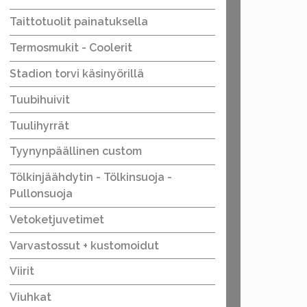
Taittotuolit painatuksella
Termosmukit - Coolerit
Stadion torvi käsinyörillä
Tuubihuivit
Tuulihyrrät
Tyynynpäällinen custom
Tölkinjäähdytin - Tölkinsuoja -
Pullonsuoja
Vetoketjuvetimet
Varvastossut + kustomoidut
Viirit
Viuhkat