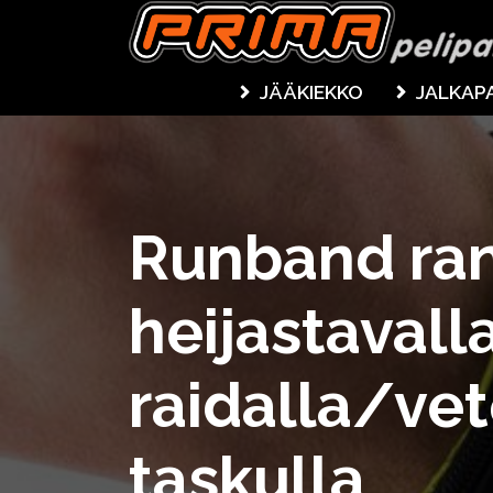
JÄÄKIEKKO
JALKAP
Runband ra
heijastavall
raidalla/vet
taskulla