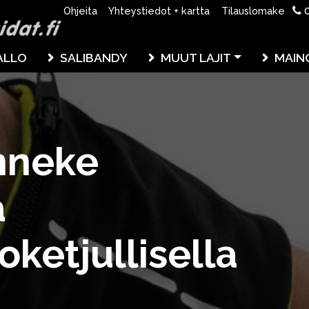
0
Ohjeita
Yhteystiedot + kartta
Tilauslomake
ALLO
SALIBANDY
MUUT LAJIT
MAIN
nneke
a
oketjullisella