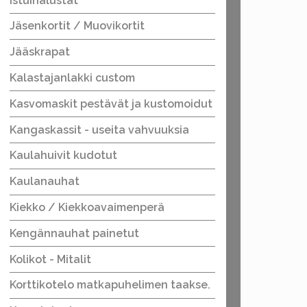
Istuinalustat
Jäsenkortit / Muovikortit
Jääskrapat
Kalastajanlakki custom
Kasvomaskit pestävät ja kustomoidut
Kangaskassit - useita vahvuuksia
Kaulahuivit kudotut
Kaulanauhat
Kiekko / Kiekkoavaimenperä
Kengännauhat painetut
Kolikot - Mitalit
Korttikotelo matkapuhelimen taakse.