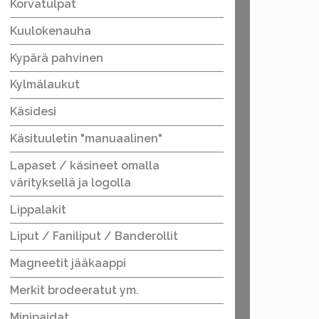
Korvatulpat
Kuulokenauha
Kypärä pahvinen
Kylmälaukut
Käsidesi
Käsituuletin "manuaalinen"
Lapaset / käsineet omalla
värityksellä ja logolla
Lippalakit
Liput / Faniliput / Banderollit
Magneetit jääkaappi
Merkit brodeeratut ym.
Minipaidat