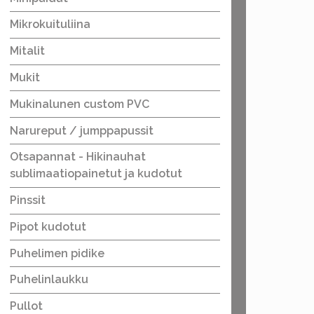
Mikrokuituliina
Mitalit
Mukit
Mukinalunen custom PVC
Narureput / jumppapussit
Otsapannat - Hikinauhat
sublimaatiopainetut ja kudotut
Pinssit
Pipot kudotut
Puhelimen pidike
Puhelinlaukku
Pullot