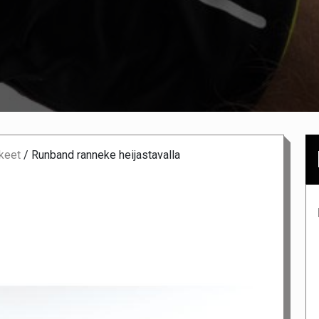
keet
/
Runband ranneke heijastavalla