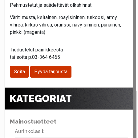
Pehmustetut ja säädettävät olkahihnat
Värit: musta, keltainen, roaylsininen, turkoosi, army
vihreä, kirkas vihreä, oranssi, navy sininen, punainen,
pinkki (magenta)
Tiedustelut painikkeesta
tai soita p.03-364 6465
Soita
Pyydä tarjousta
KATEGORIAT
Mainostuotteet
Aurinkolasit