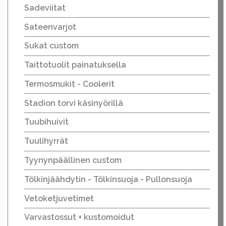
Sadeviitat
Sateenvarjot
Sukat custom
Taittotuolit painatuksella
Termosmukit - Coolerit
Stadion torvi käsinyörillä
Tuubihuivit
Tuulihyrrät
Tyynynpäällinen custom
Tölkinjäähdytin - Tölkinsuoja - Pullonsuoja
Vetoketjuvetimet
Varvastossut + kustomoidut