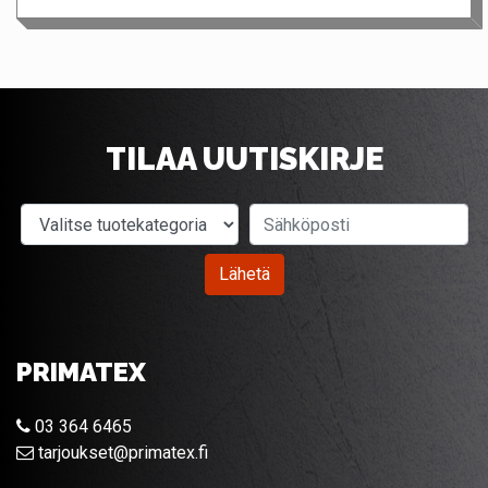
TILAA UUTISKIRJE
Valitse tuotekategoria
Sähköposti
Lähetä
PRIMATEX
03 364 6465
tarjoukset@primatex.fi