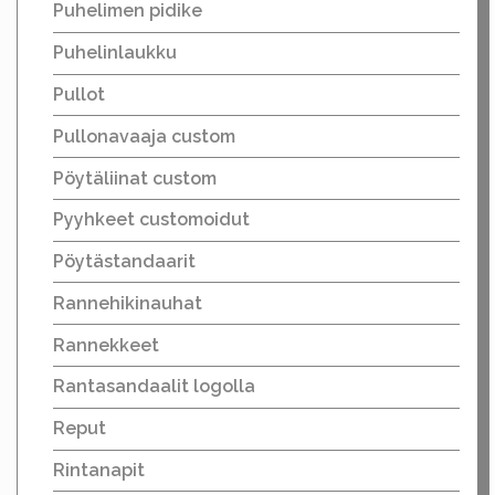
Puhelimen pidike
Puhelinlaukku
Pullot
Pullonavaaja custom
Pöytäliinat custom
Pyyhkeet customoidut
Pöytästandaarit
Rannehikinauhat
Rannekkeet
Rantasandaalit logolla
Reput
Rintanapit