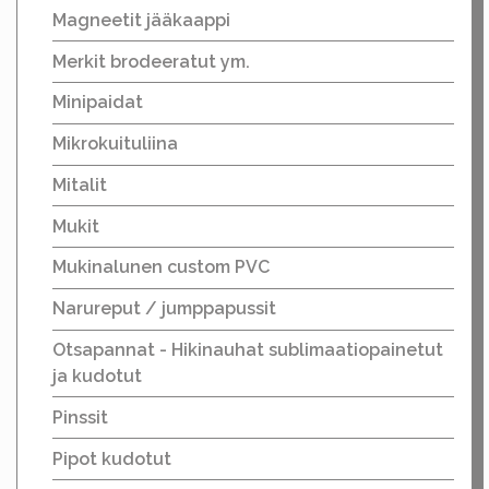
Magneetit jääkaappi
Merkit brodeeratut ym.
Minipaidat
Mikrokuituliina
Mitalit
Mukit
Mukinalunen custom PVC
Narureput / jumppapussit
Otsapannat - Hikinauhat sublimaatiopainetut
ja kudotut
Pinssit
Pipot kudotut