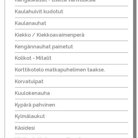
Kaulahuivit kudotut
Kaulanauhat
Kiekko / Kiekkoavaimenperä
Kengännauhat painetut
Kolikot - Mitalit
Korttikotelo matkapuhelimen taakse.
Korvatulpat
Kuulokenauha
Kypärä pahvinen
Kylmälaukut
Käsidesi