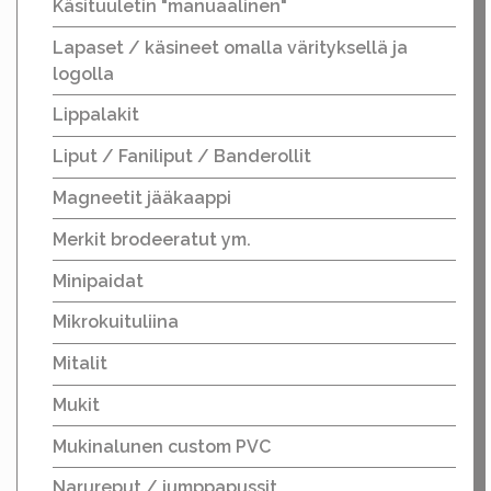
Käsituuletin "manuaalinen"
Lapaset / käsineet omalla värityksellä ja
logolla
Lippalakit
Liput / Faniliput / Banderollit
Magneetit jääkaappi
Merkit brodeeratut ym.
Minipaidat
Mikrokuituliina
Mitalit
Mukit
Mukinalunen custom PVC
Narureput / jumppapussit