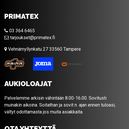
PRIMATEX
03 364 6465
tarjoukset@primatex.fi
Vehnämyllynkatu 27 33560 Tampere
AUKIOLOAJAT
Palvelemme arkisin vähintään 8.00-16.00. Sovitusti
muinakin aikoina. Soitathan ja sovit n. ajan ennen tuloasi,
vältyt odottamasta jos muita asiakkaita.
OTA YHTEYTTÄ