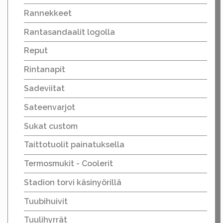
Rannekkeet
Rantasandaalit logolla
Reput
Rintanapit
Sadeviitat
Sateenvarjot
Sukat custom
Taittotuolit painatuksella
Termosmukit - Coolerit
Stadion torvi käsinyörillä
Tuubihuivit
Tuulihyrrät