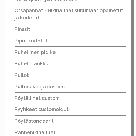
Otsapannat - Hikinauhat sublimaatiopainetut
ja kudotut
Pinssit
Pipot kudotut
Puhelimen pidike
Puhelinlaukku
Pullot
Pullonavaaja custom
Pöytäliinat custom
Pyyhkeet customoidut
Pöytästandaarit
Rannehikinauhat