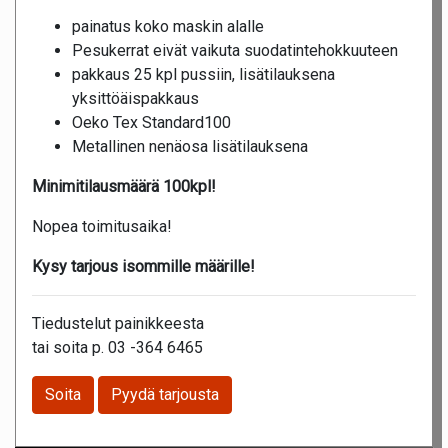
painatus koko maskin alalle
Pesukerrat eivät vaikuta suodatintehokkuuteen
pakkaus 25 kpl pussiin, lisätilauksena
yksittöäispakkaus
Oeko Tex Standard100
Metallinen nenäosa lisätilauksena
Minimitilausmäärä 100kpl!
Nopea toimitusaika!
Kysy tarjous isommille määrille!
Tiedustelut painikkeesta
tai soita p. 03 -364 6465
Soita
Pyydä tarjousta