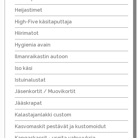
Heijastimet
High-Five käsitaputtaja
Hiirimatot
Hygienia avain
Ilmanraikastin autoon
Iso käsi
Istuinalustat
Jäsenkortit / Muovikortit
Jääskrapat
Kalastajanlakki custom
Kasvomaskit pestävät ja kustomoidut
Kangaskassit - useita vahvuuksia