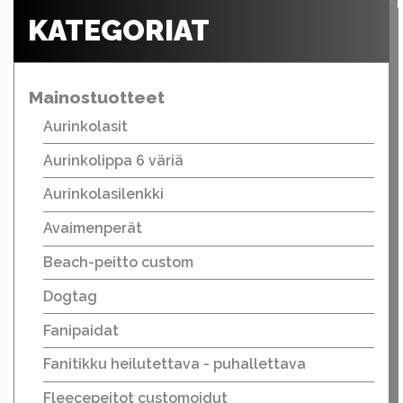
KATEGORIAT
Mainostuotteet
Aurinkolasit
Aurinkolippa 6 väriä
Aurinkolasilenkki
Avaimenperät
Beach-peitto custom
Dogtag
Fanipaidat
Fanitikku heilutettava - puhallettava
Fleecepeitot customoidut