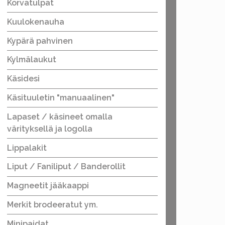
Korvatulpat
Kuulokenauha
Kypärä pahvinen
Kylmälaukut
Käsidesi
Käsituuletin "manuaalinen"
Lapaset / käsineet omalla
värityksellä ja logolla
Lippalakit
Liput / Faniliput / Banderollit
Magneetit jääkaappi
Merkit brodeeratut ym.
Minipaidat