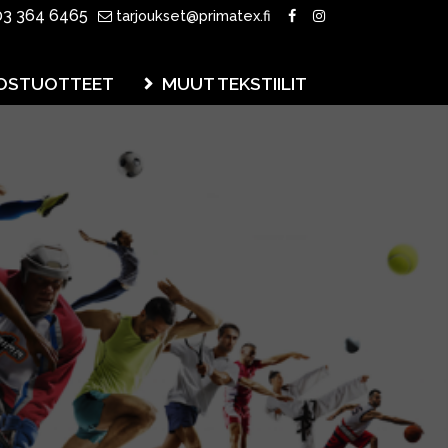
3 364 6465
tarjoukset@primatex.fi
OSTUOTTEET
MUUT TEKSTIILIT