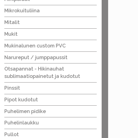
Mikrokuituliina
Mitalit
Mukit
Mukinalunen custom PVC
Narureput / jumppapussit
Otsapannat - Hikinauhat
sublimaatiopainetut ja kudotut
Pinssit
Pipot kudotut
Puhelimen pidike
Puhelinlaukku
Pullot