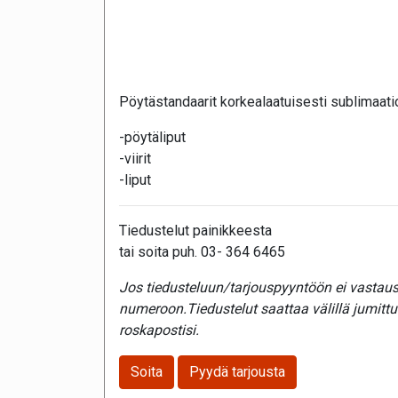
Pöytästandaarit korkealaatuisesti sublimaati
-pöytäliput
-viirit
-liput
Tiedustelut painikkeesta
tai soita puh. 03- 364 6465
Jos tiedusteluun/tarjouspyyntöön ei vastaust
numeroon.Tiedustelut saattaa välillä jumitt
roskapostisi.
Soita
Pyydä tarjousta