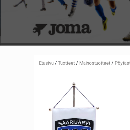
Etusivu
/
Tuotteet
/
Mainostuotteet
/
Pöytäst