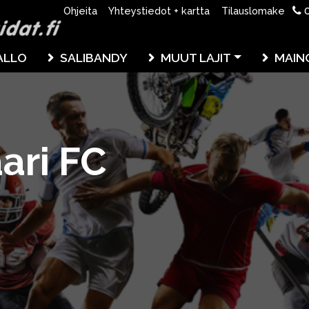
0
Ohjeita
Yhteystiedot + kartta
Tilauslomake
ALLO
SALIBANDY
MUUT LAJIT
MAIN
ari FC