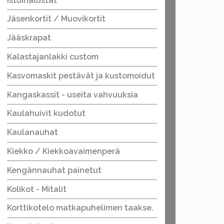
Istuinalustat
Jäsenkortit / Muovikortit
Jääskrapat
Kalastajanlakki custom
Kasvomaskit pestävät ja kustomoidut
Kangaskassit - useita vahvuuksia
Kaulahuivit kudotut
Kaulanauhat
Kiekko / Kiekkoavaimenperä
Kengännauhat painetut
Kolikot - Mitalit
Korttikotelo matkapuhelimen taakse.