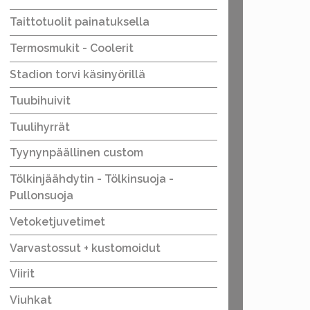
Taittotuolit painatuksella
Termosmukit - Coolerit
Stadion torvi käsinyörillä
Tuubihuivit
Tuulihyrrät
Tyynynpäällinen custom
Tölkinjäähdytin - Tölkinsuoja -
Pullonsuoja
Vetoketjuvetimet
Varvastossut + kustomoidut
Viirit
Viuhkat