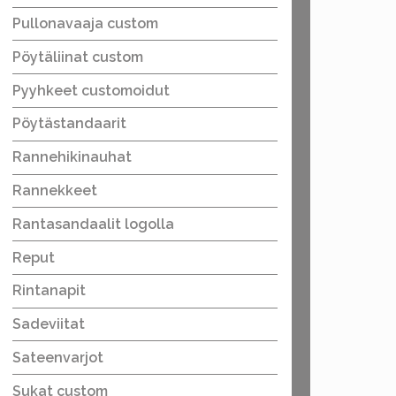
Pullonavaaja custom
Pöytäliinat custom
Pyyhkeet customoidut
Pöytästandaarit
Rannehikinauhat
Rannekkeet
Rantasandaalit logolla
Reput
Rintanapit
Sadeviitat
Sateenvarjot
Sukat custom