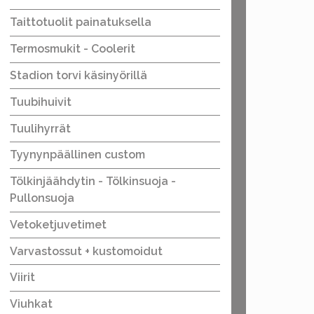
Taittotuolit painatuksella
Termosmukit - Coolerit
Stadion torvi käsinyörillä
Tuubihuivit
Tuulihyrrät
Tyynynpäällinen custom
Tölkinjäähdytin - Tölkinsuoja -
Pullonsuoja
Vetoketjuvetimet
Varvastossut + kustomoidut
Viirit
Viuhkat