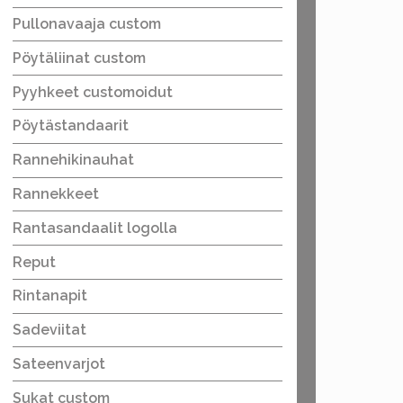
Pullonavaaja custom
Pöytäliinat custom
Pyyhkeet customoidut
Pöytästandaarit
Rannehikinauhat
Rannekkeet
Rantasandaalit logolla
Reput
Rintanapit
Sadeviitat
Sateenvarjot
Sukat custom