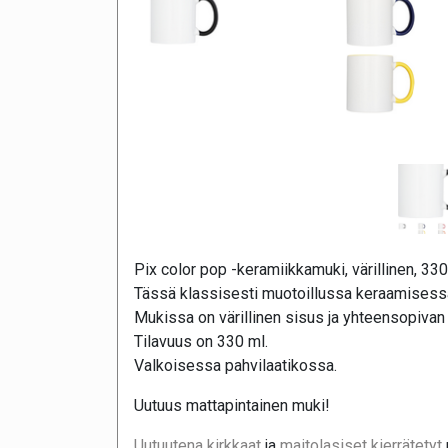
Pix color pop -keramiikkamuki, värillinen, 330
Tässä klassisesti muotoillussa keraamisessa 
Mukissa on värillinen sisus ja yhteensopivan
Tilavuus on 330 ml.
Valkoisessa pahvilaatikossa.
Uutuus mattapintainen muki!
Uutuutena kirkkaat
ja
maitolasiset kierrätetyt