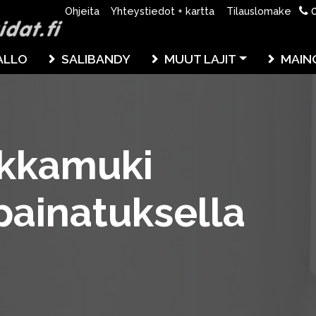
0
Ohjeita
Yhteystiedot + kartta
Tilauslomake
ALLO
SALIBANDY
MUUT LAJIT
MAIN
ikkamuki
painatuksella