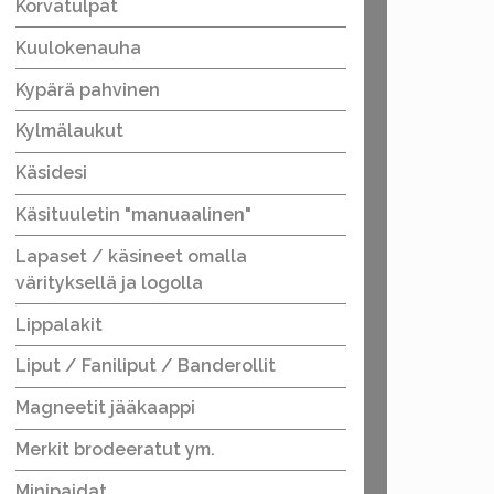
Korvatulpat
Kuulokenauha
Kypärä pahvinen
Kylmälaukut
Käsidesi
Käsituuletin "manuaalinen"
Lapaset / käsineet omalla
värityksellä ja logolla
Lippalakit
Liput / Faniliput / Banderollit
Magneetit jääkaappi
Merkit brodeeratut ym.
Minipaidat