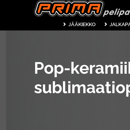
JÄÄKIEKKO
JALKAP
Pop-kerami
sublimaatio