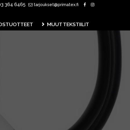
3 364 6465
tarjoukset@primatex.fi
OSTUOTTEET
MUUT TEKSTIILIT