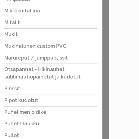
Mikrokuituliina
Mitalit
Mukit
Mukinalunen custom PVC
Narureput / jumppapussit
Otsapannat - Hikinauhat
sublimaatiopainetut ja kudotut
Pinssit
Pipot kudotut
Puhelimen pidike
Puhelinlaukku
Pullot