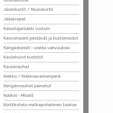
Istuinalustat
Jäsenkortit / Muovikortit
Jääskrapat
Kalastajanlakki custom
Kasvomaskit pestävät ja kustomoidut
Kangaskassit - useita vahvuuksia
Kaulahuivit kudotut
Kaulanauhat
Kiekko / Kiekkoavaimenperä
Kengännauhat painetut
Kolikot - Mitalit
Korttikotelo matkapuhelimen taakse.