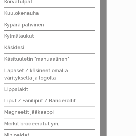
Korvatulpat
Kuulokenauha
Kypärä pahvinen
Kylmälaukut
Käsidesi
Käsituuletin "manuaalinen"
Lapaset / käsineet omalla
värityksellä ja logolla
Lippalakit
Liput / Faniliput / Banderollit
Magneetit jääkaappi
Merkit brodeeratut ym.
Minipaidat