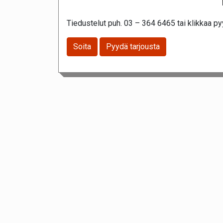
Tiedustelut puh. 03 – 364 6465 tai klikkaa pyy
Soita
Pyydä tarjousta