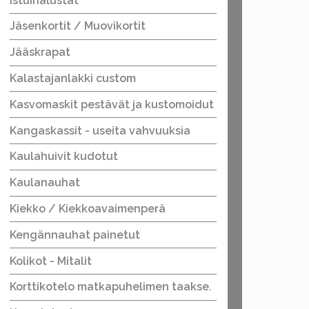
Istuinalustat
Jäsenkortit / Muovikortit
Jääskrapat
Kalastajanlakki custom
Kasvomaskit pestävät ja kustomoidut
Kangaskassit - useita vahvuuksia
Kaulahuivit kudotut
Kaulanauhat
Kiekko / Kiekkoavaimenperä
Kengännauhat painetut
Kolikot - Mitalit
Korttikotelo matkapuhelimen taakse.