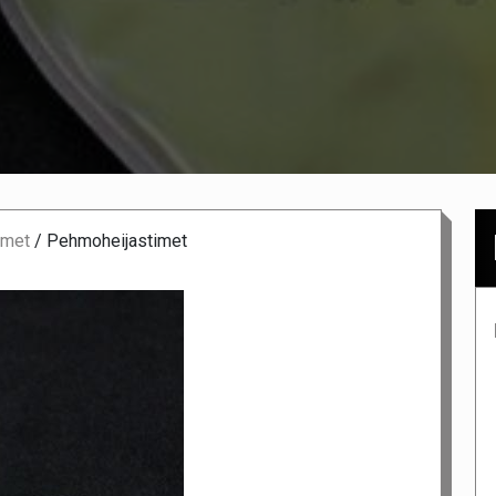
imet
/
Pehmoheijastimet