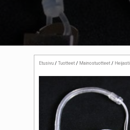
Etusivu
/
Tuotteet
/
Mainostuotteet
/
Heijast