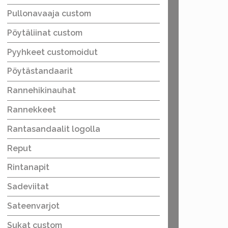
Pullonavaaja custom
Pöytäliinat custom
Pyyhkeet customoidut
Pöytästandaarit
Rannehikinauhat
Rannekkeet
Rantasandaalit logolla
Reput
Rintanapit
Sadeviitat
Sateenvarjot
Sukat custom