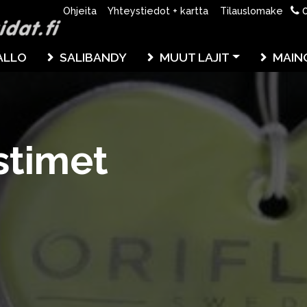
0
Ohjeita
Yhteystiedot + kartta
Tilauslomake
ALLO
SALIBANDY
MUUT LAJIT
MAIN
stimet