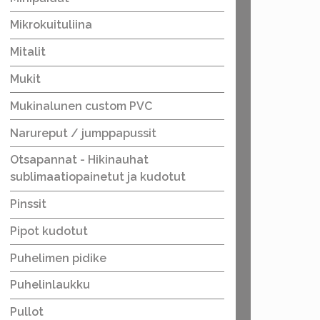
Mikrokuituliina
Mitalit
Mukit
Mukinalunen custom PVC
Narureput / jumppapussit
Otsapannat - Hikinauhat
sublimaatiopainetut ja kudotut
Pinssit
Pipot kudotut
Puhelimen pidike
Puhelinlaukku
Pullot