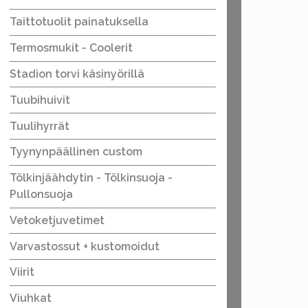
Taittotuolit painatuksella
Termosmukit - Coolerit
Stadion torvi käsinyörillä
Tuubihuivit
Tuulihyrrät
Tyynynpäällinen custom
Tölkinjäähdytin - Tölkinsuoja -
Pullonsuoja
Vetoketjuvetimet
Varvastossut + kustomoidut
Viirit
Viuhkat