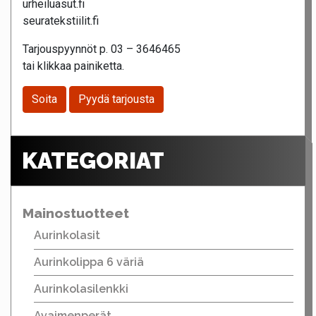
urheiluasut.fi
seuratekstiilit.fi
Tarjouspyynnöt p. 03 – 3646465
tai klikkaa painiketta.
Soita
Pyydä tarjousta
KATEGORIAT
Mainostuotteet
Aurinkolasit
Aurinkolippa 6 väriä
Aurinkolasilenkki
Avaimenperät