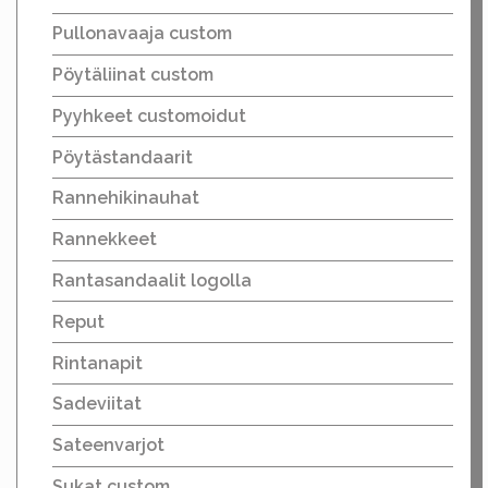
Pullonavaaja custom
Pöytäliinat custom
Pyyhkeet customoidut
Pöytästandaarit
Rannehikinauhat
Rannekkeet
Rantasandaalit logolla
Reput
Rintanapit
Sadeviitat
Sateenvarjot
Sukat custom