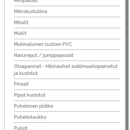
Minipaidat
Mikrokuituliina
Mitalit
Mukit
Mukinalunen custom PVC
Narureput / jumppapussit
Otsapannat - Hikinauhat sublimaatiopainetut
ja kudotut
Pinssit
Pipot kudotut
Puhelimen pidike
Puhelinlaukku
Pullot