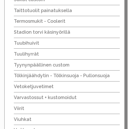
Taittotuolit painatuksella
Termosmukit - Coolerit
Stadion torvi käsinyörillä
Tuubihuivit
Tuulihyrrät
Tyynynpäällinen custom
Tölkinjäähdytin - Tölkinsuoja - Pullonsuoja
Vetoketjuvetimet
Varvastossut + kustomoidut
Viirit
Viuhkat