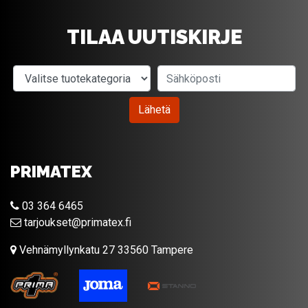
TILAA UUTISKIRJE
Valitse tuotekategoria
Sähköposti
Lähetä
PRIMATEX
03 364 6465
tarjoukset@primatex.fi
Vehnämyllynkatu 27 33560 Tampere