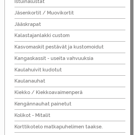
Istuinalustat
Jäsenkortit / Muovikortit
Jääskrapat
Kalastajanlakki custom
Kasvomaskit pestävät ja kustomoidut
Kangaskassit - useita vahvuuksia
Kaulahuivit kudotut
Kaulanauhat
Kiekko / Kiekkoavaimenperä
Kengännauhat painetut
Kolikot - Mitalit
Korttikotelo matkapuhelimen taakse.