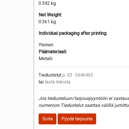
0.392 kg
Net Weight:
0.361 kg
Individual packaging after printing:
Yleinen
Päämateriaali:
Metalli
Tiedustelut
p. 03 -3646465
tai
tästä linkistä.
Jos tiedusteluun/tarjouspyyntöön ei vastaust
numeroon.Tiedustelut saattaa välillä jumittu
Soita
Pyydä tarjousta