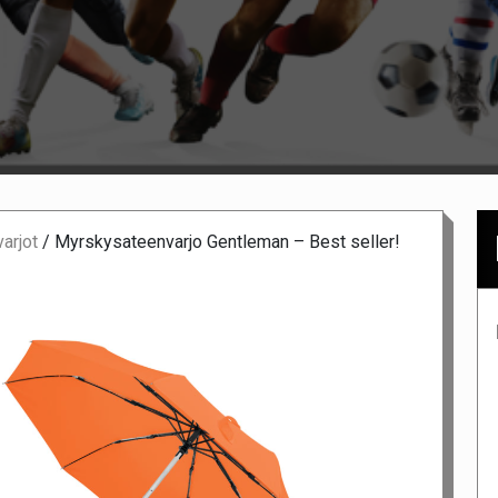
arjot
/
Myrskysateenvarjo Gentleman – Best seller!