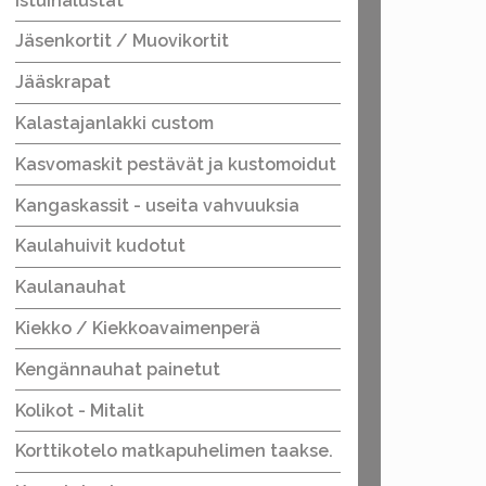
Istuinalustat
Jäsenkortit / Muovikortit
Jääskrapat
Kalastajanlakki custom
Kasvomaskit pestävät ja kustomoidut
Kangaskassit - useita vahvuuksia
Kaulahuivit kudotut
Kaulanauhat
Kiekko / Kiekkoavaimenperä
Kengännauhat painetut
Kolikot - Mitalit
Korttikotelo matkapuhelimen taakse.