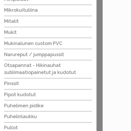
Mikrokuituliina
Mitalit
Mukit
Mukinalunen custom PVC
Narureput / jumppapussit
Otsapannat - Hikinauhat
sublimaatiopainetut ja kudotut
Pinssit
Pipot kudotut
Puhelimen pidike
Puhelinlaukku
Pullot