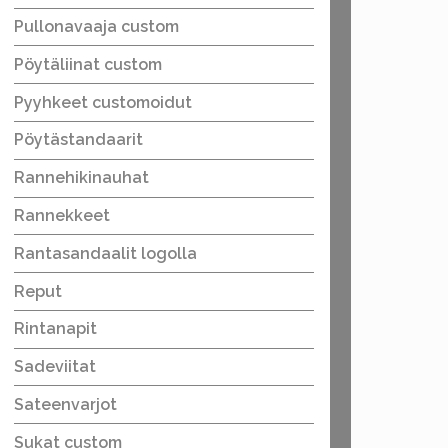
Pullonavaaja custom
Pöytäliinat custom
Pyyhkeet customoidut
Pöytästandaarit
Rannehikinauhat
Rannekkeet
Rantasandaalit logolla
Reput
Rintanapit
Sadeviitat
Sateenvarjot
Sukat custom