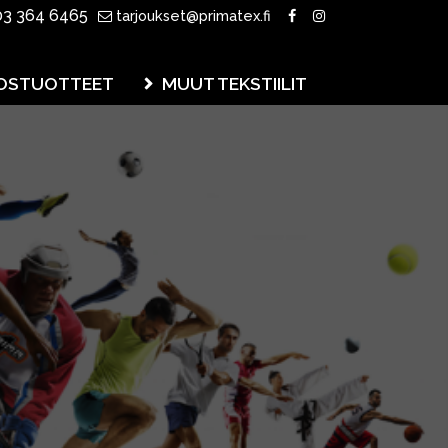
3 364 6465
tarjoukset@primatex.fi
OSTUOTTEET
MUUT TEKSTIILIT