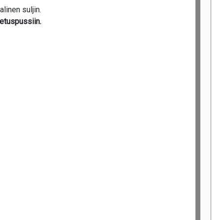
linen suljin.
jetuspussiin.