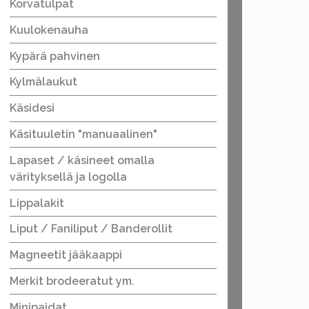
Korvatulpat
Kuulokenauha
Kypärä pahvinen
Kylmälaukut
Käsidesi
Käsituuletin "manuaalinen"
Lapaset / käsineet omalla
värityksellä ja logolla
Lippalakit
Liput / Faniliput / Banderollit
Magneetit jääkaappi
Merkit brodeeratut ym.
Minipaidat