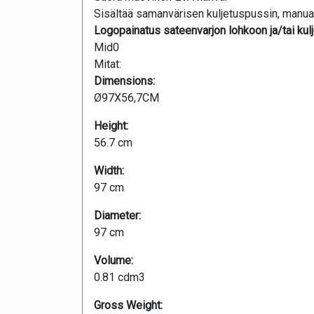
Sisältää samanvärisen kuljetuspussin, manuaa
Logopainatus sateenvarjon lohkoon ja/tai kul
Mid0
Mitat:
Dimensions:
Ø97X56,7CM
Height:
56.7 cm
Width:
97 cm
Diameter:
97 cm
Volume:
0.81 cdm3
Gross Weight: