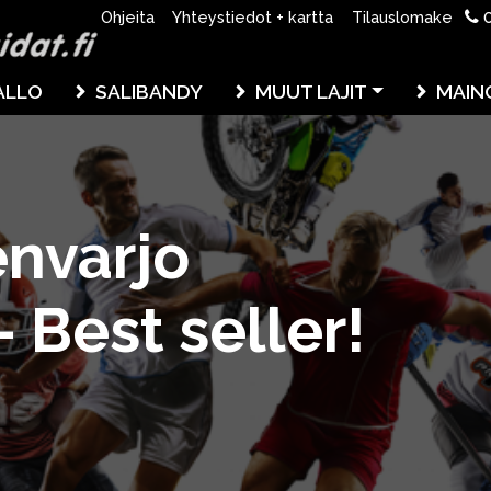
0
Ohjeita
Yhteystiedot + kartta
Tilauslomake
ALLO
SALIBANDY
MUUT LAJIT
MAIN
nvarjo
 Best seller!