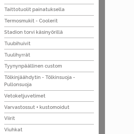
Taittotuolit painatuksella
Termosmukit - Coolerit
Stadion torvi käsinyörillä
Tuubihuivit
Tuulihyrrät
Tyynynpäällinen custom
Tölkinjäähdytin - Tölkinsuoja -
Pullonsuoja
Vetoketjuvetimet
Varvastossut + kustomoidut
Viirit
Viuhkat