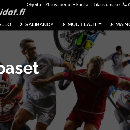
0
Ohjeita
Yhteystiedot + kartta
Tilauslomake
ALLO
SALIBANDY
MUUT LAJIT
MAIN
paset