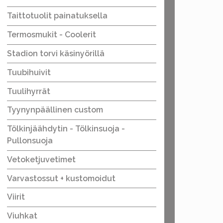
Taittotuolit painatuksella
Termosmukit - Coolerit
Stadion torvi käsinyörillä
Tuubihuivit
Tuulihyrrät
Tyynynpäällinen custom
Tölkinjäähdytin - Tölkinsuoja -
Pullonsuoja
Vetoketjuvetimet
Varvastossut + kustomoidut
Viirit
Viuhkat