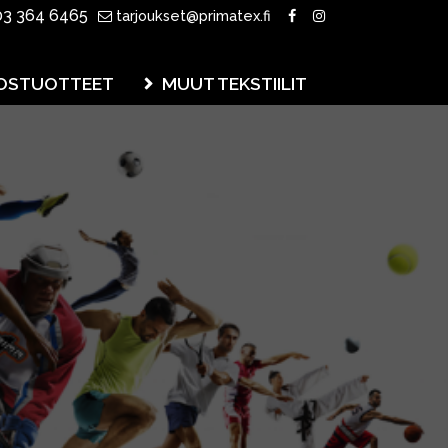
3 364 6465
tarjoukset@primatex.fi
OSTUOTTEET
MUUT TEKSTIILIT