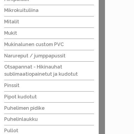
Mikrokuituliina
Mitalit
Mukit
Mukinalunen custom PVC
Narureput / jumppapussit
Otsapannat - Hikinauhat
sublimaatiopainetut ja kudotut
Pinssit
Pipot kudotut
Puhelimen pidike
Puhelinlaukku
Pullot