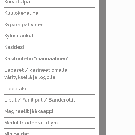
Korvatulpat
Kuulokenauha
Kypärä pahvinen
Kylmälaukut
Käsidesi
Käsituuletin "manuaalinen"
Lapaset / käsineet omalla
värityksellä ja logolla
Lippalakit
Liput / Faniliput / Banderollit
Magneetit jääkaappi
Merkit brodeeratut ym.
Minipaidat