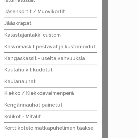
Istuinalustat
Jäsenkortit / Muovikortit
Jääskrapat
Kalastajanlakki custom
Kasvomaskit pestävät ja kustomoidut
Kangaskassit - useita vahvuuksia
Kaulahuivit kudotut
Kaulanauhat
Kiekko / Kiekkoavaimenperä
Kengännauhat painetut
Kolikot - Mitalit
Korttikotelo matkapuhelimen taakse.