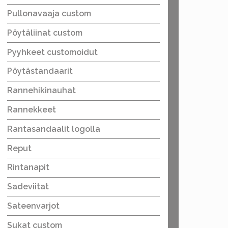
Pullonavaaja custom
Pöytäliinat custom
Pyyhkeet customoidut
Pöytästandaarit
Rannehikinauhat
Rannekkeet
Rantasandaalit logolla
Reput
Rintanapit
Sadeviitat
Sateenvarjot
Sukat custom