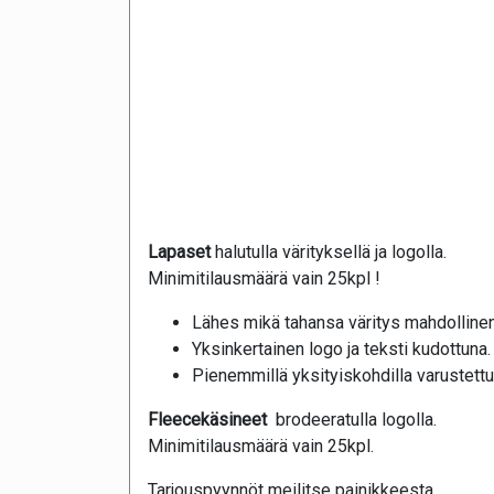
Lapaset
halutulla värityksellä ja logolla.
Minimitilausmäärä vain 25kpl !
Lähes mikä tahansa väritys mahdollinen
Yksinkertainen logo ja teksti kudottuna.
Pienemmillä yksityiskohdilla varustettu
Fleecekäsineet
brodeeratulla logolla.
Minimitilausmäärä vain 25kpl.
Tarjouspyynnöt meilitse painikkeesta