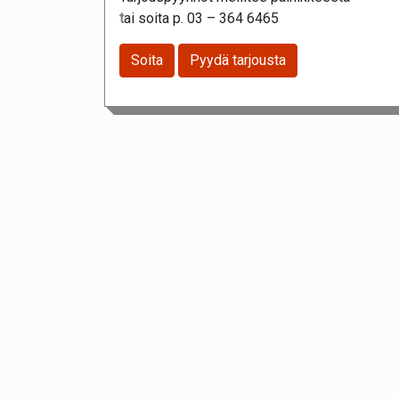
t
ai soita p. 03 – 364 6465
Soita
Pyydä tarjousta