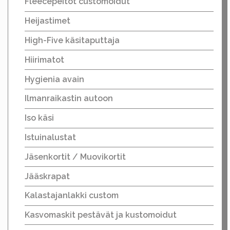
Fleecepeitot customoidut
Heijastimet
High-Five käsitaputtaja
Hiirimatot
Hygienia avain
Ilmanraikastin autoon
Iso käsi
Istuinalustat
Jäsenkortit / Muovikortit
Jääskrapat
Kalastajanlakki custom
Kasvomaskit pestävät ja kustomoidut