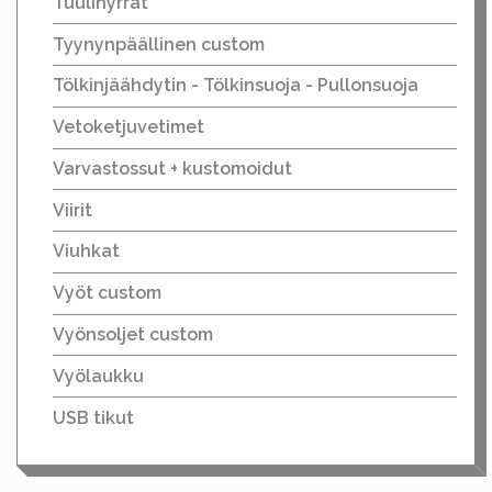
Tuulihyrrät
Tyynynpäällinen custom
Tölkinjäähdytin - Tölkinsuoja - Pullonsuoja
Vetoketjuvetimet
Varvastossut + kustomoidut
Viirit
Viuhkat
Vyöt custom
Vyönsoljet custom
Vyölaukku
USB tikut