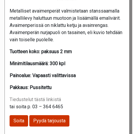
Metalliset avaimenperät valmistetaan stanssaamalla
metallilevy haluttuun muotoon ja lisäämällä emalivärit.
Avaimenperissä on niklattu ketju ja avainrengas.
Avaimenperän nurjapuoli on tasainen, eli kuvio tehdään
vain toiselle puolelle.
Tuotteen koko:
paksuus 2 mm
Minimitilausmäärä:
300 kpl
Painoalue:
Vapaasti valittavissa
Pakkaus:
Pussitettu
Tiedustelut tästä linkistä
tai soita p. 03 – 364 6465
Soita
Pyydä tarjousta