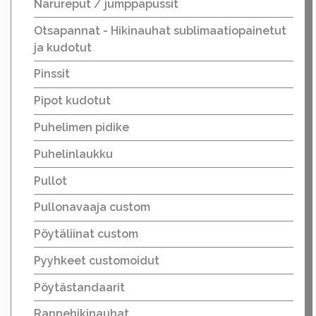
Narureput / jumppapussit
Otsapannat - Hikinauhat sublimaatiopainetut
ja kudotut
Pinssit
Pipot kudotut
Puhelimen pidike
Puhelinlaukku
Pullot
Pullonavaaja custom
Pöytäliinat custom
Pyyhkeet customoidut
Pöytästandaarit
Rannehikinauhat