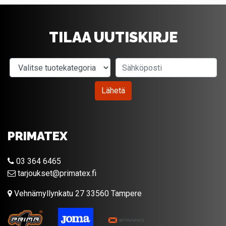
TILAA UUTISKIRJE
Valitse tuotekategoria
Sähköposti
Lähetä
PRIMATEX
03 364 6465
tarjoukset@primatex.fi
Vehnämyllynkatu 27 33560 Tampere