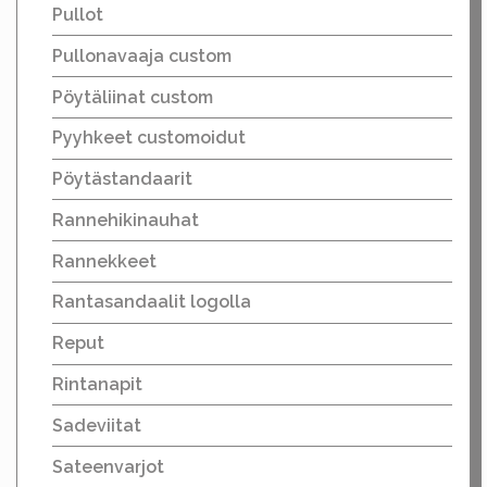
Pullot
Pullonavaaja custom
Pöytäliinat custom
Pyyhkeet customoidut
Pöytästandaarit
Rannehikinauhat
Rannekkeet
Rantasandaalit logolla
Reput
Rintanapit
Sadeviitat
Sateenvarjot