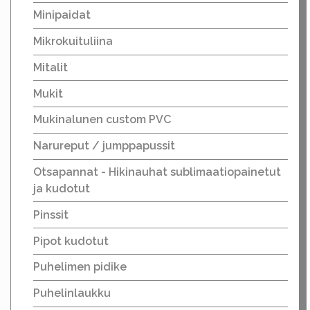
Minipaidat
Mikrokuituliina
Mitalit
Mukit
Mukinalunen custom PVC
Narureput / jumppapussit
Otsapannat - Hikinauhat sublimaatiopainetut
ja kudotut
Pinssit
Pipot kudotut
Puhelimen pidike
Puhelinlaukku