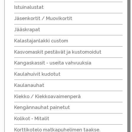
Istuinalustat
Jäsenkortit / Muovikortit
Jääskrapat
Kalastajanlakki custom
Kasvomaskit pestävät ja kustomoidut
Kangaskassit - useita vahvuuksia
Kaulahuivit kudotut
Kaulanauhat
Kiekko / Kiekkoavaimenperä
Kengännauhat painetut
Kolikot - Mitalit
Korttikotelo matkapuhelimen taakse.