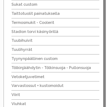
Sukat custom
Taittotuolit painatuksella
Termosmukit - Coolerit
Stadion torvi käsinyörillä
Tuubihuivit
Tuulihyrrät
Tyynynpäällinen custom
Tölkinjäähdytin - Tölkinsuoja - Pullonsuoja
Vetoketjuvetimet
Varvastossut + kustomoidut
Viirit
Viuhkat