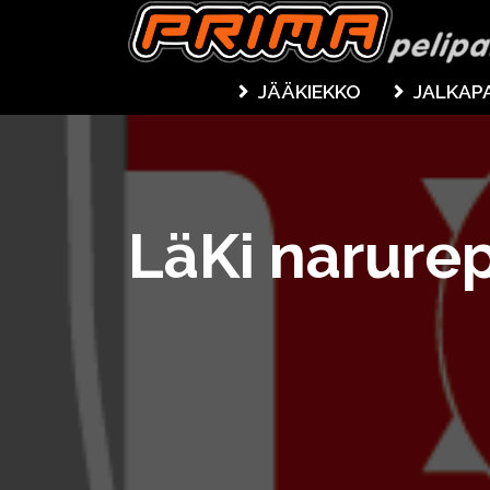
JÄÄKIEKKO
JALKAP
LäKi narure