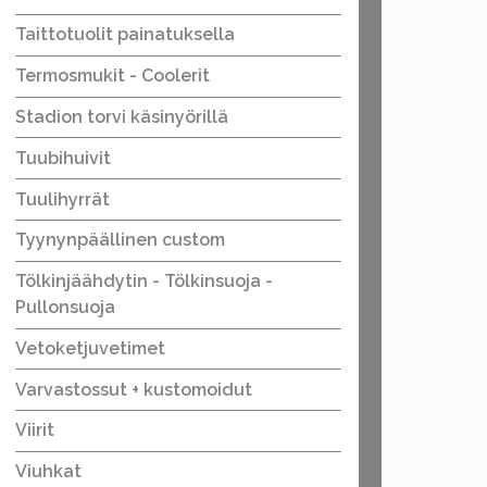
Taittotuolit painatuksella
Termosmukit - Coolerit
Stadion torvi käsinyörillä
Tuubihuivit
Tuulihyrrät
Tyynynpäällinen custom
Tölkinjäähdytin - Tölkinsuoja -
Pullonsuoja
Vetoketjuvetimet
Varvastossut + kustomoidut
Viirit
Viuhkat