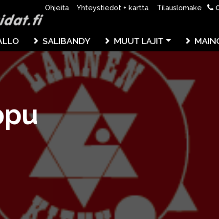
0
Ohjeita
Yhteystiedot + kartta
Tilauslomake
ALLO
SALIBANDY
MUUT LAJIT
MAIN
ppu