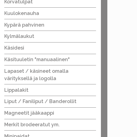
Korvatulpat
Kuulokenauha
Kypärä pahvinen
Kylmälaukut
Käsidesi
Käsituuletin "manuaalinen"
Lapaset / käsineet omalla
värityksellä ja logolla
Lippalakit
Liput / Faniliput / Banderollit
Magneetit jääkaappi
Merkit brodeeratut ym.
Minipaidat