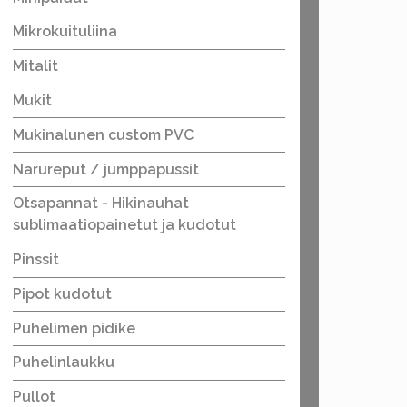
Mikrokuituliina
Mitalit
Mukit
Mukinalunen custom PVC
Narureput / jumppapussit
Otsapannat - Hikinauhat
sublimaatiopainetut ja kudotut
Pinssit
Pipot kudotut
Puhelimen pidike
Puhelinlaukku
Pullot