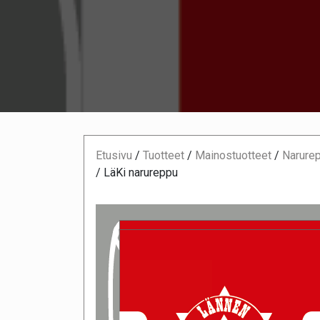
Etusivu
/
Tuotteet
/
Mainostuotteet
/
Narurep
/
LäKi narureppu