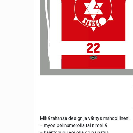
Mikä tahansa design ja väritys mahdollinen!
– myös pelinumerolla tai nimellä.
– kääntöpuoli voi olla eri painatus