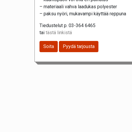
– materiaali vahva laadukas polyester
– paksu nyöri, mukavampi käyttää reppuna
Tiedustelut p. 03-364 6465
tai
tästä linkistä
Soita
Pyydä tarjousta