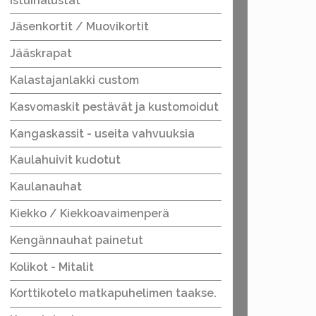
Istuinalustat
Jäsenkortit / Muovikortit
Jääskrapat
Kalastajanlakki custom
Kasvomaskit pestävät ja kustomoidut
Kangaskassit - useita vahvuuksia
Kaulahuivit kudotut
Kaulanauhat
Kiekko / Kiekkoavaimenperä
Kengännauhat painetut
Kolikot - Mitalit
Korttikotelo matkapuhelimen taakse.