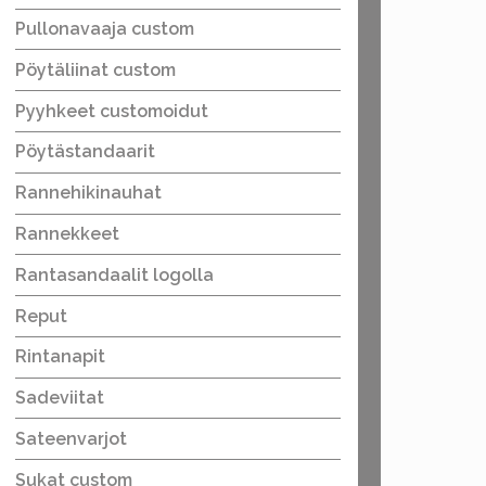
Pullonavaaja custom
Pöytäliinat custom
Pyyhkeet customoidut
Pöytästandaarit
Rannehikinauhat
Rannekkeet
Rantasandaalit logolla
Reput
Rintanapit
Sadeviitat
Sateenvarjot
Sukat custom