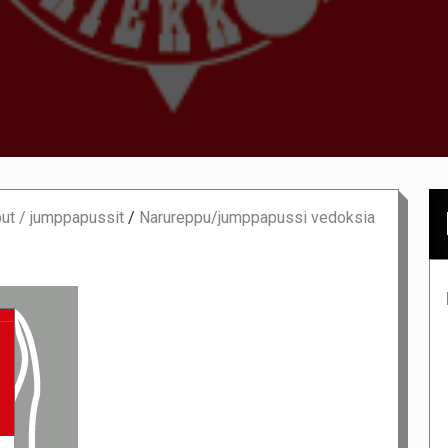
ut / jumppapussit
/
Narureppu/jumppapussi vedoksia