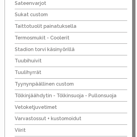
Sateenvarjot
Sukat custom
Taittotuolit painatuksella
Termosmukit - Coolerit
Stadion torvi käsinyörillä
Tuubihuivit
Tuulihyrrät
Tyynynpäällinen custom
Tölkinjäähdytin - Tölkinsuoja - Pullonsuoja
Vetoketjuvetimet
Varvastossut + kustomoidut
Viirit