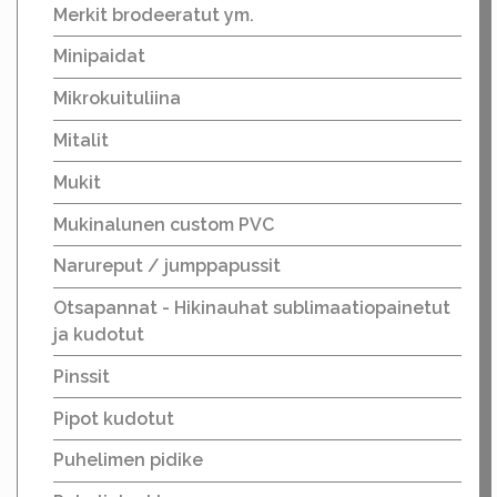
Merkit brodeeratut ym.
Minipaidat
Mikrokuituliina
Mitalit
Mukit
Mukinalunen custom PVC
Narureput / jumppapussit
Otsapannat - Hikinauhat sublimaatiopainetut
ja kudotut
Pinssit
Pipot kudotut
Puhelimen pidike