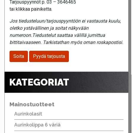
Tarjouspyynnöt p. 03 – 3646465
tai klikkaa painiketta.
Jos tiedusteluun/tarjouspyyntöön ei vastausta kuulu,
oletko ystävällinen ja soitat näkyvään
numeroon.Tiedustelut saattaa välillä jumittua
bittitaivaaseen. Tarkistathan myös oman roskapostisi.
Soita
Pyydä tarjousta
KATEGORIAT
Mainostuotteet
Aurinkolasit
Aurinkolippa 6 väriä