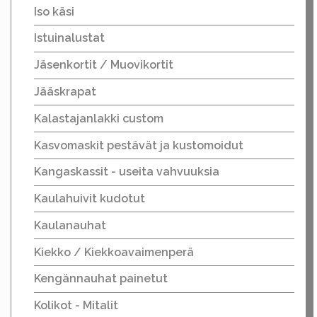
Iso käsi
Istuinalustat
Jäsenkortit / Muovikortit
Jääskrapat
Kalastajanlakki custom
Kasvomaskit pestävät ja kustomoidut
Kangaskassit - useita vahvuuksia
Kaulahuivit kudotut
Kaulanauhat
Kiekko / Kiekkoavaimenperä
Kengännauhat painetut
Kolikot - Mitalit