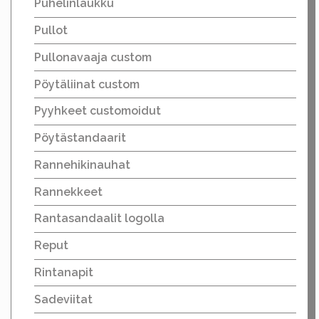
Puhelinlaukku
Pullot
Pullonavaaja custom
Pöytäliinat custom
Pyyhkeet customoidut
Pöytästandaarit
Rannehikinauhat
Rannekkeet
Rantasandaalit logolla
Reput
Rintanapit
Sadeviitat