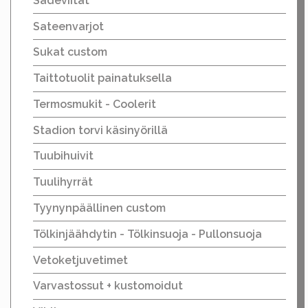
Sadeviitat
Sateenvarjot
Sukat custom
Taittotuolit painatuksella
Termosmukit - Coolerit
Stadion torvi käsinyörillä
Tuubihuivit
Tuulihyrrät
Tyynynpäällinen custom
Tölkinjäähdytin - Tölkinsuoja - Pullonsuoja
Vetoketjuvetimet
Varvastossut + kustomoidut