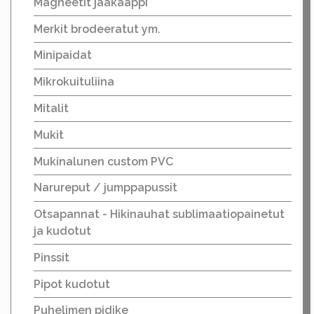
Magneetit jääkaappi
Merkit brodeeratut ym.
Minipaidat
Mikrokuituliina
Mitalit
Mukit
Mukinalunen custom PVC
Narureput / jumppapussit
Otsapannat - Hikinauhat sublimaatiopainetut
ja kudotut
Pinssit
Pipot kudotut
Puhelimen pidike