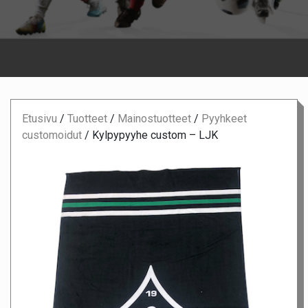
Etusivu
/
Tuotteet
/
Mainostuotteet
/
Pyyhkeet
customoidut
/
Kylpypyyhe custom – LJK