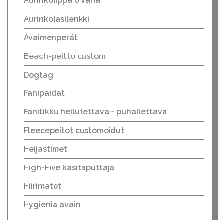
Aurinkolippa 6 väriä
Aurinkolasilenkki
Avaimenperät
Beach-peitto custom
Dogtag
Fanipaidat
Fanitikku heilutettava - puhallettava
Fleecepeitot customoidut
Heijastimet
High-Five käsitaputtaja
Hiirimatot
Hygienia avain