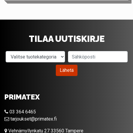
TILAA UUTISKIRJE
Valitse tuotekategoria
Sähköposti
Lähetä
PRIMATEX
03 364 6465
tarjoukset@primatex.fi
Vehnämyllynkatu 27 33560 Tampere