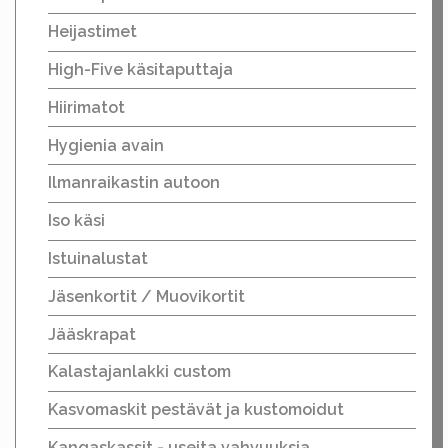
Heijastimet
High-Five käsitaputtaja
Hiirimatot
Hygienia avain
Ilmanraikastin autoon
Iso käsi
Istuinalustat
Jäsenkortit / Muovikortit
Jääskrapat
Kalastajanlakki custom
Kasvomaskit pestävät ja kustomoidut
Kangaskassit - useita vahvuuksia