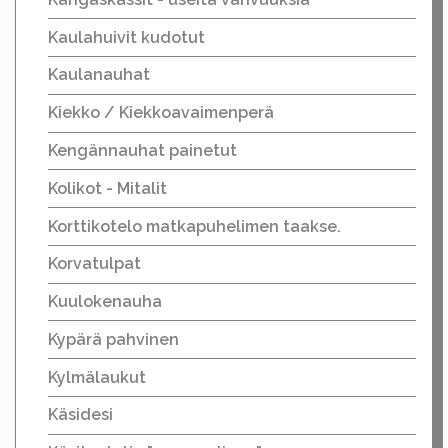
Kaulahuivit kudotut
Kaulanauhat
Kiekko / Kiekkoavaimenperä
Kengännauhat painetut
Kolikot - Mitalit
Korttikotelo matkapuhelimen taakse.
Korvatulpat
Kuulokenauha
Kypärä pahvinen
Kylmälaukut
Käsidesi