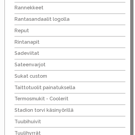
Rannekkeet
Rantasandaalit logolla
Reput
Rintanapit
Sadeviitat
Sateenvarjot
Sukat custom
Taittotuolit painatuksella
Termosmukit - Coolerit
Stadion torvi käsinyörillä
Tuubihuivit
Tuulihyrrät