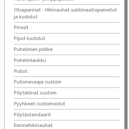
Otsapannat - Hikinauhat sublimaatiopainetut
ja kudotut
Pinssit
Pipot kudotut
Puhelimen pidike
Puhelinlaukku
Pullot
Pullonavaaja custom
Pöytäliinat custom
Pyyhkeet customoidut
Pöytästandaarit
Rannehikinauhat