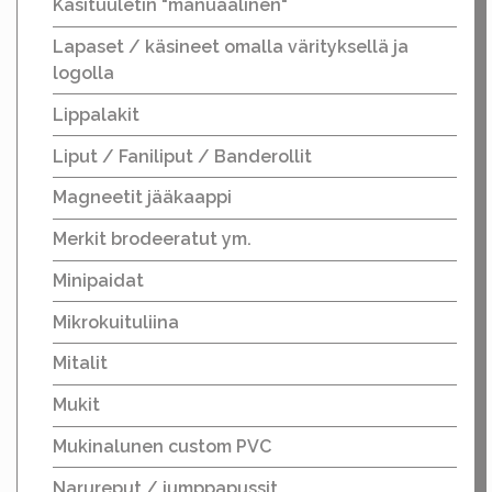
Käsituuletin "manuaalinen"
Lapaset / käsineet omalla värityksellä ja
logolla
Lippalakit
Liput / Faniliput / Banderollit
Magneetit jääkaappi
Merkit brodeeratut ym.
Minipaidat
Mikrokuituliina
Mitalit
Mukit
Mukinalunen custom PVC
Narureput / jumppapussit