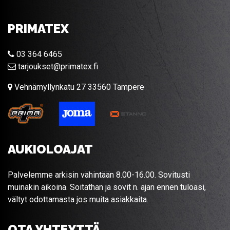
PRIMATEX
03 364 6465
tarjoukset@primatex.fi
Vehnämyllynkatu 27 33560 Tampere
AUKIOLOAJAT
Palvelemme arkisin vähintään 8.00-16.00. Sovitusti
muinakin aikoina. Soitathan ja sovit n. ajan ennen tuloasi,
vältyt odottamasta jos muita asiakkaita.
OTA YHTEYTTÄ