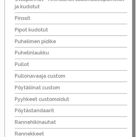
ja kudotut
Pinssit
Pipot kudotut
Puhelimen pidike
Puhelinlaukku
Pullot
Pullonavaaja custom
Pöytäliinat custom
Pyyhkeet customoidut
Pöytästandaarit
Rannehikinauhat
Rannekkeet