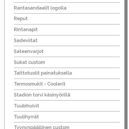
Rantasandaalit logolla
Reput
Rintanapit
Sadeviitat
Sateenvarjot
Sukat custom
Taittotuolit painatuksella
Termosmukit - Coolerit
Stadion torvi käsinyörillä
Tuubihuivit
Tuulihyrrät
Tyynynpäällinen custom