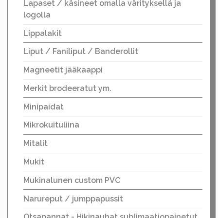
Lapaset / käsineet omalla värityksellä ja
logolla
Lippalakit
Liput / Faniliput / Banderollit
Magneetit jääkaappi
Merkit brodeeratut ym.
Minipaidat
Mikrokuituliina
Mitalit
Mukit
Mukinalunen custom PVC
Narureput / jumppapussit
Otsapannat - Hikinauhat sublimaatiopainetut