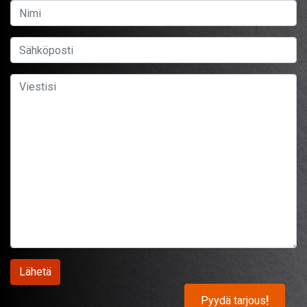
Pyydä tarjous
!