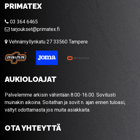
PRIMATEX
03 364 6465
tarjoukset@primatex.fi
Vehnämyllynkatu 27 33560 Tampere
AUKIOLOAJAT
Palvelemme arkisin vähintään 8.00-16.00. Sovitusti
muinakin aikoina. Soitathan ja sovit n. ajan ennen tuloasi,
vältyt odottamasta jos muita asiakkaita.
OTA YHTEYTTÄ