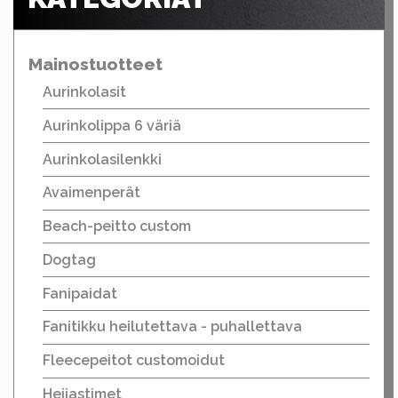
Mainostuotteet
Aurinkolasit
Aurinkolippa 6 väriä
Aurinkolasilenkki
Avaimenperät
Beach-peitto custom
Dogtag
Fanipaidat
Fanitikku heilutettava - puhallettava
Fleecepeitot customoidut
Heijastimet