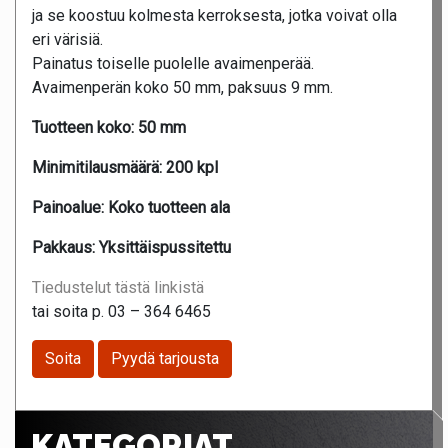
ja se koostuu kolmesta kerroksesta, jotka voivat olla
eri värisiä.
Painatus toiselle puolelle avaimenperää.
Avaimenperän koko 50 mm, paksuus 9 mm.
Tuotteen koko:
50 mm
Minimitilausmäärä:
200 kpl
Painoalue:
Koko tuotteen ala
Pakkaus:
Yksittäispussitettu
Tiedustelut tästä linkistä
tai soita p. 03 – 364 6465
Soita
Pyydä tarjousta
KATEGORIAT