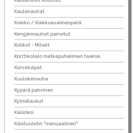
Kaulahuivit kudotut
Kaulanauhat
Kiekko / Kiekkoavaimenperä
Kengännauhat painetut
Kolikot - Mitalit
Korttikotelo matkapuhelimen taakse.
Korvatulpat
Kuulokenauha
Kypärä pahvinen
Kylmälaukut
Käsidesi
Käsituuletin "manuaalinen"