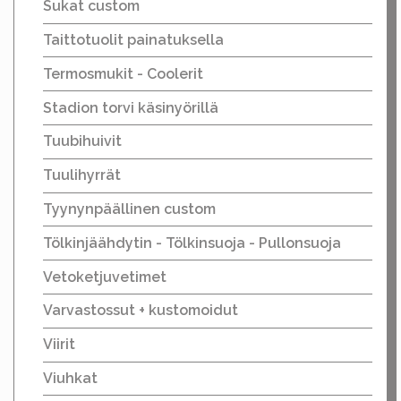
Sukat custom
Taittotuolit painatuksella
Termosmukit - Coolerit
Stadion torvi käsinyörillä
Tuubihuivit
Tuulihyrrät
Tyynynpäällinen custom
Tölkinjäähdytin - Tölkinsuoja - Pullonsuoja
Vetoketjuvetimet
Varvastossut + kustomoidut
Viirit
Viuhkat