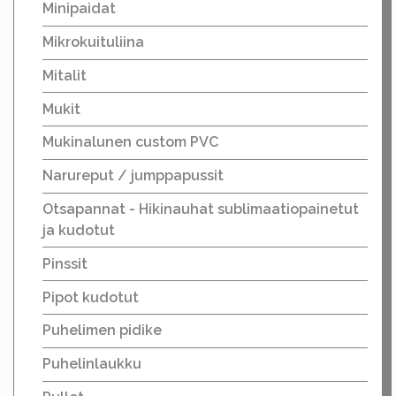
Minipaidat
Mikrokuituliina
Mitalit
Mukit
Mukinalunen custom PVC
Narureput / jumppapussit
Otsapannat - Hikinauhat sublimaatiopainetut
ja kudotut
Pinssit
Pipot kudotut
Puhelimen pidike
Puhelinlaukku