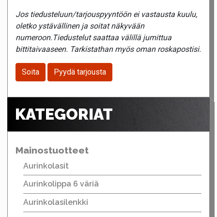
Jos tiedusteluun/tarjouspyyntöön ei vastausta kuulu,
oletko ystävällinen ja soitat näkyvään
numeroon.Tiedustelut saattaa välillä jumittua
bittitaivaaseen. Tarkistathan myös oman roskapostisi.
Soita
Pyydä tarjousta
KATEGORIAT
Mainostuotteet
Aurinkolasit
Aurinkolippa 6 väriä
Aurinkolasilenkki