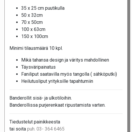
35 x 25 cm puutikulla
50 x 32cm
70 x 50cm
100 x 63cm
150 x 100cm
Minimi tilausmäärä 10 kpl.
Mikä tahansa design ja väritys mahdollinen
Täysväripainatus
Faniliput saatavilla myös tangolla ( sähköputki)
Heilutusliput yrityksille tapahtumiin
Banderollit sisä- ja ulkotiloihin.
Banderollissa purjerenkaat ripustamista varten.
Tiedustelut painikkeesta
tai soita
puh. 03- 364 6465