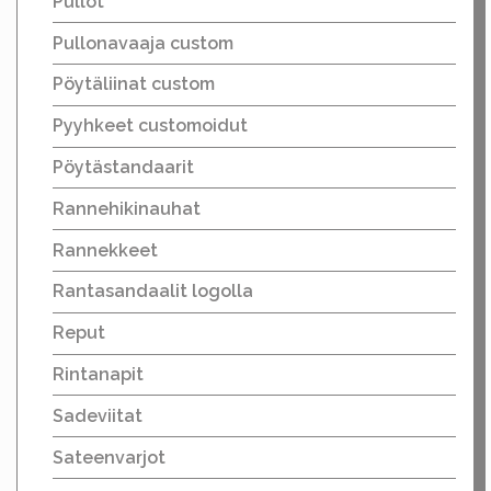
Pullot
Pullonavaaja custom
Pöytäliinat custom
Pyyhkeet customoidut
Pöytästandaarit
Rannehikinauhat
Rannekkeet
Rantasandaalit logolla
Reput
Rintanapit
Sadeviitat
Sateenvarjot