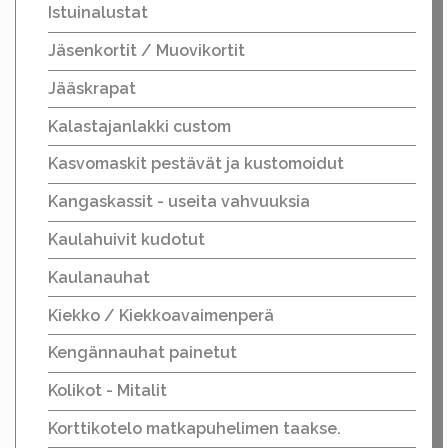
Istuinalustat
Jäsenkortit / Muovikortit
Jääskrapat
Kalastajanlakki custom
Kasvomaskit pestävät ja kustomoidut
Kangaskassit - useita vahvuuksia
Kaulahuivit kudotut
Kaulanauhat
Kiekko / Kiekkoavaimenperä
Kengännauhat painetut
Kolikot - Mitalit
Korttikotelo matkapuhelimen taakse.