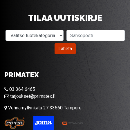
TILAA UUTISKIRJE
Valitse tuotekategoria
Sähköposti
Lähetä
PRIMATEX
03 364 6465
tarjoukset@primatex.fi
Vehnämyllynkatu 27 33560 Tampere