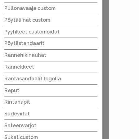
Pullonavaaja custom
Pöytäliinat custom
Pyyhkeet customoidut
Pöytästandaarit
Rannehikinauhat
Rannekkeet
Rantasandaalit logolla
Reput
Rintanapit
Sadeviitat
Sateenvarjot
Sukat custom