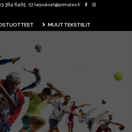
3 364 6465
tarjoukset@primatex.fi
OSTUOTTEET
MUUT TEKSTIILIT