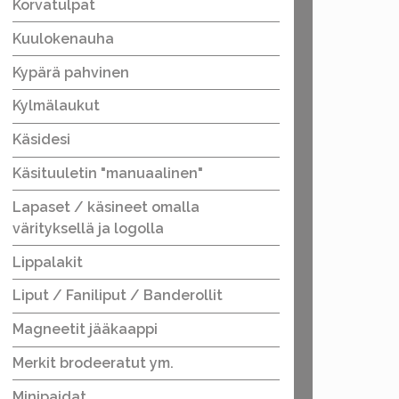
Korvatulpat
Kuulokenauha
Kypärä pahvinen
Kylmälaukut
Käsidesi
Käsituuletin "manuaalinen"
Lapaset / käsineet omalla
värityksellä ja logolla
Lippalakit
Liput / Faniliput / Banderollit
Magneetit jääkaappi
Merkit brodeeratut ym.
Minipaidat