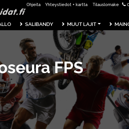
0
Ohjeita
Yhteystiedot + kartta
Tilauslomake
ALLO
SALIBANDY
MUUT LAJIT
MAIN
loseura FPS