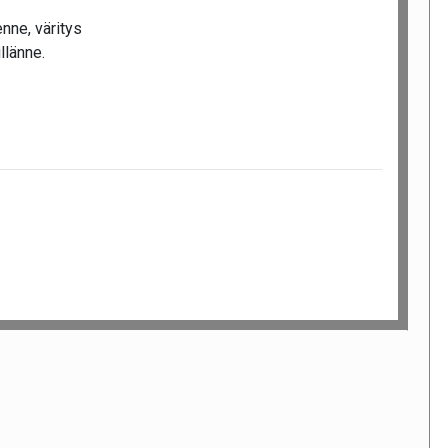
nne, väritys
llänne.