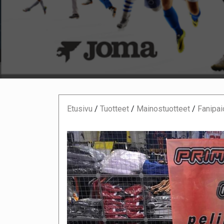
Etusivu
/
Tuotteet
/
Mainostuotteet
/
Fanipai