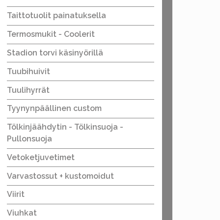
Taittotuolit painatuksella
Termosmukit - Coolerit
Stadion torvi käsinyörillä
Tuubihuivit
Tuulihyrrät
Tyynynpäällinen custom
Tölkinjäähdytin - Tölkinsuoja -
Pullonsuoja
Vetoketjuvetimet
Varvastossut + kustomoidut
Viirit
Viuhkat