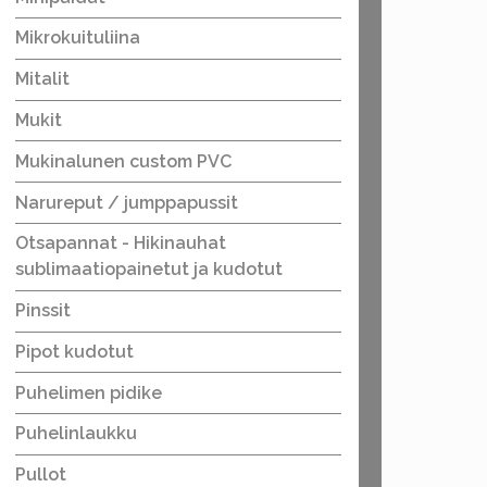
Mikrokuituliina
Mitalit
Mukit
Mukinalunen custom PVC
Narureput / jumppapussit
Otsapannat - Hikinauhat
sublimaatiopainetut ja kudotut
Pinssit
Pipot kudotut
Puhelimen pidike
Puhelinlaukku
Pullot