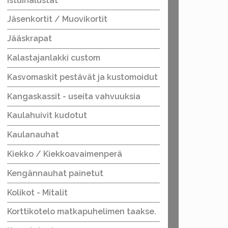
Istuinalustat
Jäsenkortit / Muovikortit
Jääskrapat
Kalastajanlakki custom
Kasvomaskit pestävät ja kustomoidut
Kangaskassit - useita vahvuuksia
Kaulahuivit kudotut
Kaulanauhat
Kiekko / Kiekkoavaimenperä
Kengännauhat painetut
Kolikot - Mitalit
Korttikotelo matkapuhelimen taakse.