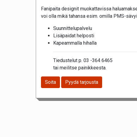
Fanipaita designit muokattavissa haluamakse
voi olla mikä tahansa esim. omilla PMS-sävyi
Suunnittelupalvelu
Lisäpaidat helposti
Kapeammalla hihalla
Tiedustelut p. 03 -364 6465
tai meilitse painikkeesta.
Soita
Pyydä tarjousta