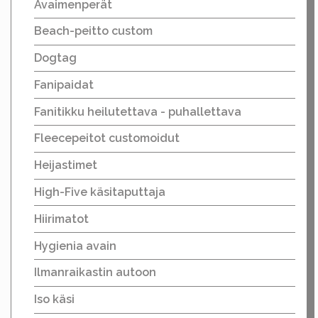
Avaimenperät
Beach-peitto custom
Dogtag
Fanipaidat
Fanitikku heilutettava - puhallettava
Fleecepeitot customoidut
Heijastimet
High-Five käsitaputtaja
Hiirimatot
Hygienia avain
Ilmanraikastin autoon
Iso käsi