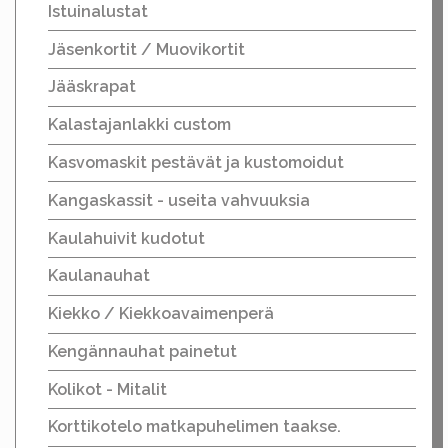
Istuinalustat
Jäsenkortit / Muovikortit
Jääskrapat
Kalastajanlakki custom
Kasvomaskit pestävät ja kustomoidut
Kangaskassit - useita vahvuuksia
Kaulahuivit kudotut
Kaulanauhat
Kiekko / Kiekkoavaimenperä
Kengännauhat painetut
Kolikot - Mitalit
Korttikotelo matkapuhelimen taakse.