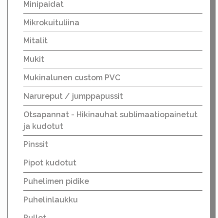
Minipaidat
Mikrokuituliina
Mitalit
Mukit
Mukinalunen custom PVC
Narureput / jumppapussit
Otsapannat - Hikinauhat sublimaatiopainetut
ja kudotut
Pinssit
Pipot kudotut
Puhelimen pidike
Puhelinlaukku
Pullot