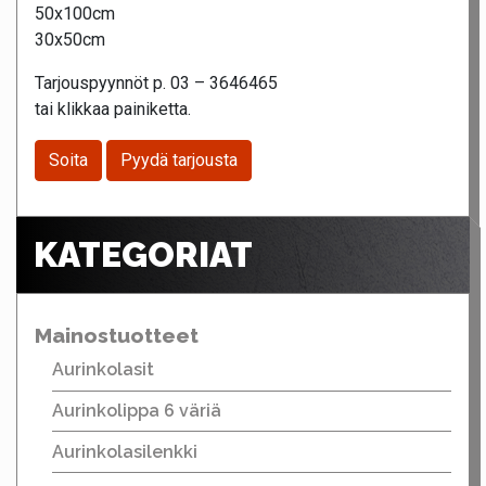
50x100cm
30x50cm
Tarjouspyynnöt p. 03 – 3646465
tai klikkaa painiketta.
Soita
Pyydä tarjousta
KATEGORIAT
Mainostuotteet
Aurinkolasit
Aurinkolippa 6 väriä
Aurinkolasilenkki