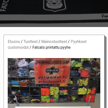
Etusivu
/
Tuotteet
/
Mainostuotteet
/
Pyyhkeet
customoidut
/
Fatcats printattu pyyhe