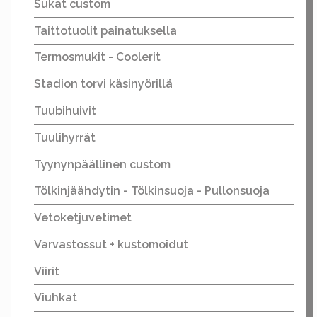
Sukat custom
Taittotuolit painatuksella
Termosmukit - Coolerit
Stadion torvi käsinyörillä
Tuubihuivit
Tuulihyrrät
Tyynynpäällinen custom
Tölkinjäähdytin - Tölkinsuoja - Pullonsuoja
Vetoketjuvetimet
Varvastossut + kustomoidut
Viirit
Viuhkat