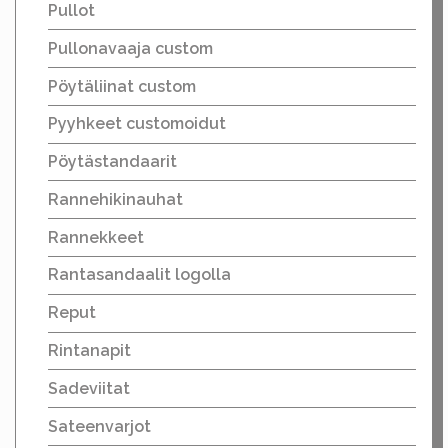
Pullot
Pullonavaaja custom
Pöytäliinat custom
Pyyhkeet customoidut
Pöytästandaarit
Rannehikinauhat
Rannekkeet
Rantasandaalit logolla
Reput
Rintanapit
Sadeviitat
Sateenvarjot