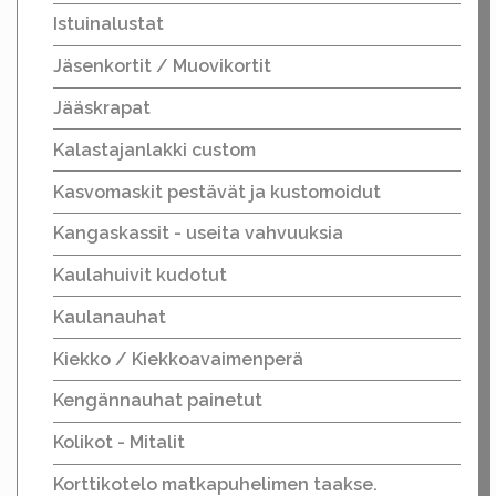
Istuinalustat
Jäsenkortit / Muovikortit
Jääskrapat
Kalastajanlakki custom
Kasvomaskit pestävät ja kustomoidut
Kangaskassit - useita vahvuuksia
Kaulahuivit kudotut
Kaulanauhat
Kiekko / Kiekkoavaimenperä
Kengännauhat painetut
Kolikot - Mitalit
Korttikotelo matkapuhelimen taakse.