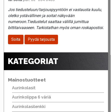
Jos tiedusteluun/tarjouspyyntöön ei vastausta kuulu,
oletko ystävällinen ja soitat näkyvään
numeroon.Tiedustelut saattaa välillä jumittua
bittitaivaaseen. Tarkistathan myös oman roskapostisi.
Soita
Pyydä tarjousta
KATEGORIAT
Mainostuotteet
Aurinkolasit
Aurinkolippa 6 väriä
Aurinkolasilenkki