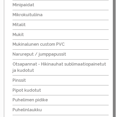
Minipaidat
Mikrokuituliina
Mitalit
Mukit
Mukinalunen custom PVC
Narureput / jumppapussit
Otsapannat - Hikinauhat sublimaatiopainetut
ja kudotut
Pinssit
Pipot kudotut
Puhelimen pidike
Puhelinlaukku