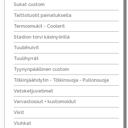
Sukat custom
Taittotuolit painatuksella
Termosmukit - Coolerit
Stadion torvi käsinyörillä
Tuubihuivit
Tuulihyrrät
Tyynynpäällinen custom
Tölkinjäähdytin - Tölkinsuoja - Pullonsuoja
Vetoketjuvetimet
Varvastossut + kustomoidut
Viirit
Viuhkat