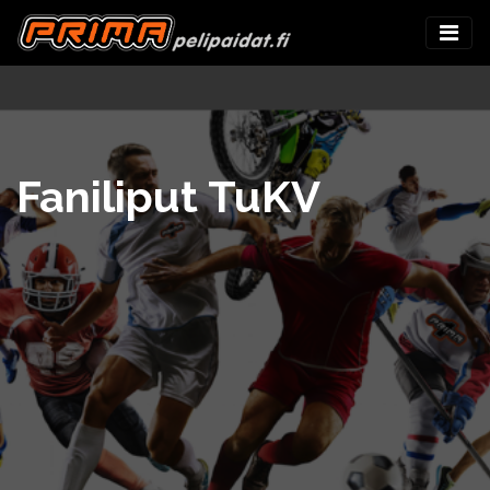
Faniliput TuKV