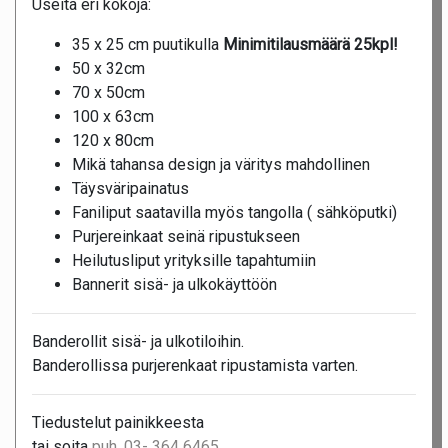
Useita eri kokoja:
35 x 25 cm puutikulla
Minimitilausmäärä 25kpl!
50 x 32cm
70 x 50cm
100 x 63cm
120 x 80cm
Mikä tahansa design ja väritys mahdollinen
Täysväripainatus
Faniliput saatavilla myös tangolla ( sähköputki)
Purjereinkaat seinä ripustukseen
Heilutusliput yrityksille tapahtumiin
Bannerit sisä- ja ulkokäyttöön
Banderollit sisä- ja ulkotiloihin.
Banderollissa purjerenkaat ripustamista varten.
Tiedustelut painikkeesta
tai soita
puh. 03- 364 6465