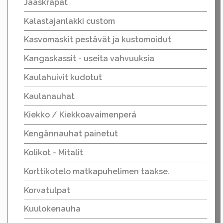
Jääskrapat
Kalastajanlakki custom
Kasvomaskit pestävät ja kustomoidut
Kangaskassit - useita vahvuuksia
Kaulahuivit kudotut
Kaulanauhat
Kiekko / Kiekkoavaimenperä
Kengännauhat painetut
Kolikot - Mitalit
Korttikotelo matkapuhelimen taakse.
Korvatulpat
Kuulokenauha