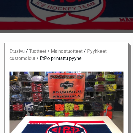
Etusivu
/
Tuotteet
/
Mainostuotteet
/
Pyyhkeet
customoidut
/
EtPo printattu pyyhe