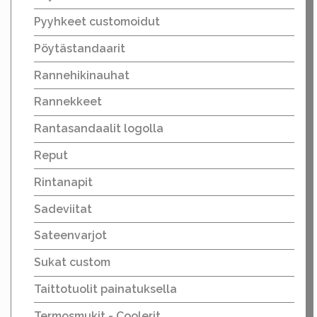
Pyyhkeet customoidut
Pöytästandaarit
Rannehikinauhat
Rannekkeet
Rantasandaalit logolla
Reput
Rintanapit
Sadeviitat
Sateenvarjot
Sukat custom
Taittotuolit painatuksella
Termosmukit - Coolerit