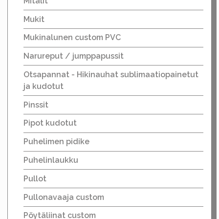
Mitalit
Mukit
Mukinalunen custom PVC
Narureput / jumppapussit
Otsapannat - Hikinauhat sublimaatiopainetut
ja kudotut
Pinssit
Pipot kudotut
Puhelimen pidike
Puhelinlaukku
Pullot
Pullonavaaja custom
Pöytäliinat custom