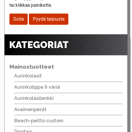
tai klikkaa painiketta.
Soita
Pyydä tarjousta
KATEGORIAT
Mainostuotteet
Aurinkolasit
Aurinkolippa 6 väriä
Aurinkolasilenkki
Avaimenperät
Beach-peitto custom
Dogtag