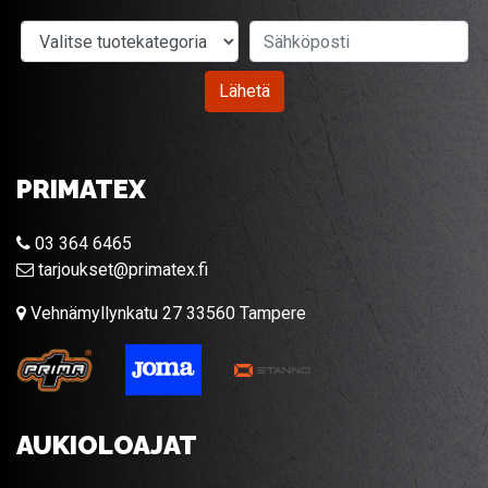
Valitse tuotekategoria
Sähköposti
Lähetä
PRIMATEX
03 364 6465
tarjoukset@primatex.fi
Vehnämyllynkatu 27 33560 Tampere
AUKIOLOAJAT