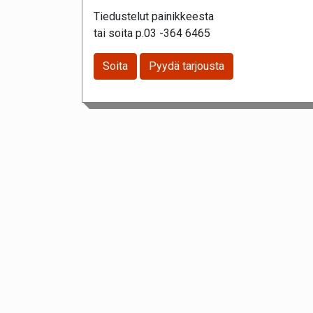
Tiedustelut painikkeesta
tai soita p.03 -364 6465
Soita
Pyydä tarjousta