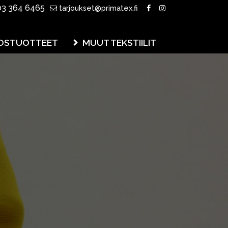
3 364 6465
tarjoukset@primatex.fi
OSTUOTTEET
MUUT TEKSTIILIT