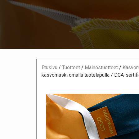
Etusivu
/
Tuotteet
/
Mainostuotteet
/
Kasvoma
kasvomaski omalla tuotelapulla / DGA-sertifi