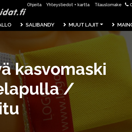
0
Ohjeita
Yhteystiedot + kartta
Tilauslomake
ALLO
SALIBANDY
MUUT LAJIT
MAIN
vä kasvomaski
elapulla /
itu