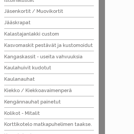
Istuinalustat
Jäsenkortit / Muovikortit
Jääskrapat
Kalastajanlakki custom
Kasvomaskit pestävät ja kustomoidut
Kangaskassit - useita vahvuuksia
Kaulahuivit kudotut
Kaulanauhat
Kiekko / Kiekkoavaimenperä
Kengännauhat painetut
Kolikot - Mitalit
Korttikotelo matkapuhelimen taakse.