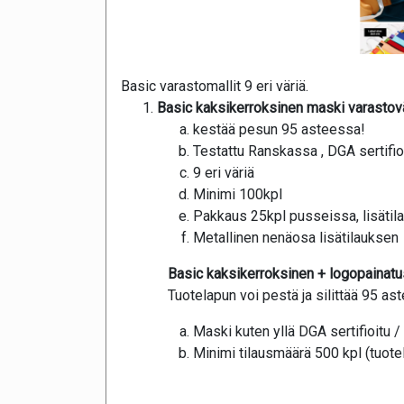
Basic varastomallit 9 eri väriä.
Basic kaksikerroksinen maski varasto
kestää pesun 95 asteessa!
Testattu Ranskassa , DGA sertifi
9 eri väriä
Minimi 100kpl
Pakkaus 25kpl pusseissa, lisätil
Metallinen nenäosa lisätilauksen
Basic kaksikerroksinen + logopainatu
Tuotelapun voi pestä ja silittää 95 as
Maski kuten yllä DGA sertifioitu
Minimi tilausmäärä 500 kpl (tuot