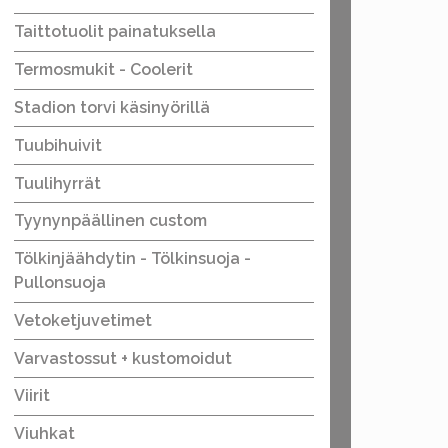
Taittotuolit painatuksella
Termosmukit - Coolerit
Stadion torvi käsinyörillä
Tuubihuivit
Tuulihyrrät
Tyynynpäällinen custom
Tölkinjäähdytin - Tölkinsuoja -
Pullonsuoja
Vetoketjuvetimet
Varvastossut + kustomoidut
Viirit
Viuhkat