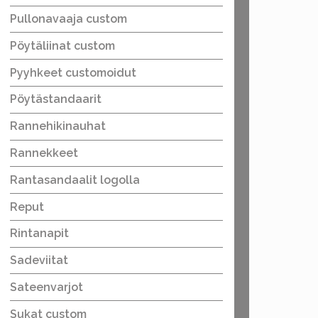
Pullonavaaja custom
Pöytäliinat custom
Pyyhkeet customoidut
Pöytästandaarit
Rannehikinauhat
Rannekkeet
Rantasandaalit logolla
Reput
Rintanapit
Sadeviitat
Sateenvarjot
Sukat custom