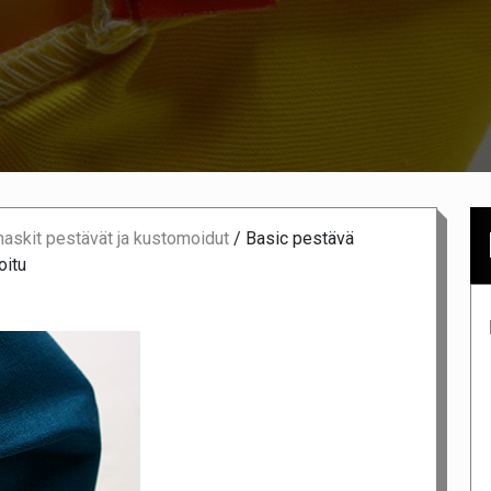
skit pestävät ja kustomoidut
/
Basic pestävä
oitu