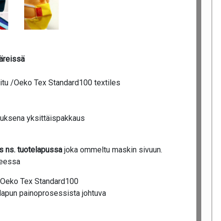
väreissä
oitu /Oeko Tex Standard100 textiles
auksena yksittäispakkaus
s ns. tuotelapussa
joka ommeltu maskin sivuun.
teessa
 / Oeko Tex Standard100
elapun painoprosessista johtuva