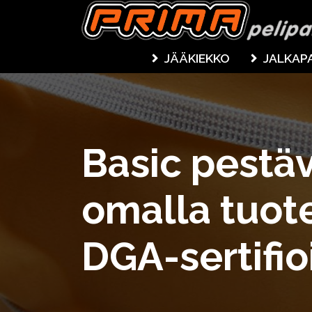
JÄÄKIEKKO
JALKAP
Basic pestä
omalla tuot
DGA-sertifio