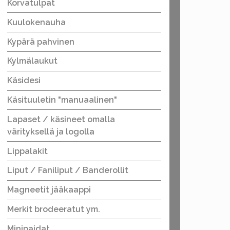
Korvatulpat
Kuulokenauha
Kypärä pahvinen
Kylmälaukut
Käsidesi
Käsituuletin "manuaalinen"
Lapaset / käsineet omalla
värityksellä ja logolla
Lippalakit
Liput / Faniliput / Banderollit
Magneetit jääkaappi
Merkit brodeeratut ym.
Minipaidat