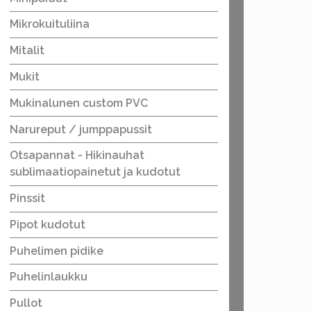
Mikrokuituliina
Mitalit
Mukit
Mukinalunen custom PVC
Narureput / jumppapussit
Otsapannat - Hikinauhat
sublimaatiopainetut ja kudotut
Pinssit
Pipot kudotut
Puhelimen pidike
Puhelinlaukku
Pullot