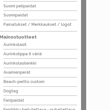
Suomi pelipaidat
Suomipaidat
Painatukset / Merkkaukset / logot
Mainostuotteet
Aurinkolasit
Aurinkolippa 6 väriä
Aurinkolasilenkki
Avaimenperät
Beach-peitto custom
Dogtag
Fanipaidat
Fanitikku heilutettava - puhallettava