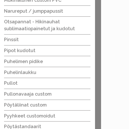
Mukinalunen custom PVC
Narureput / jumppapussit
Otsapannat - Hikinauhat
sublimaatiopainetut ja kudotut
Pinssit
Pipot kudotut
Puhelimen pidike
Puhelinlaukku
Pullot
Pullonavaaja custom
Pöytäliinat custom
Pyyhkeet customoidut
Pöytästandaarit