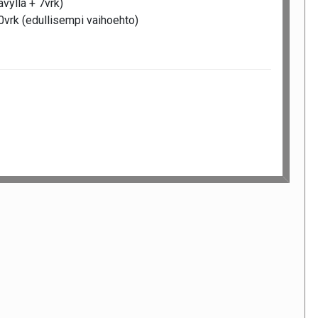
vyllä + 7vrk)
40vrk (edullisempi vaihoehto)