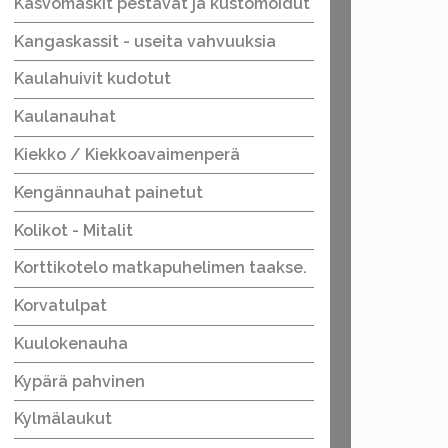
Kasvomaskit pestävät ja kustomoidut
Kangaskassit - useita vahvuuksia
Kaulahuivit kudotut
Kaulanauhat
Kiekko / Kiekkoavaimenperä
Kengännauhat painetut
Kolikot - Mitalit
Korttikotelo matkapuhelimen taakse.
Korvatulpat
Kuulokenauha
Kypärä pahvinen
Kylmälaukut