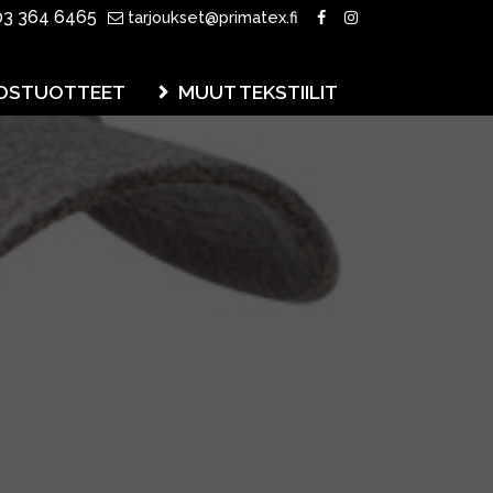
3 364 6465
tarjoukset@primatex.fi
OSTUOTTEET
MUUT TEKSTIILIT