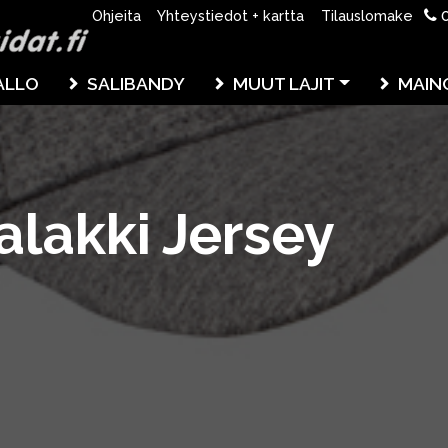
0
Ohjeita
Yhteystiedot + kartta
Tilauslomake
ALLO
SALIBANDY
MUUT LAJIT
MAIN
alakki Jersey