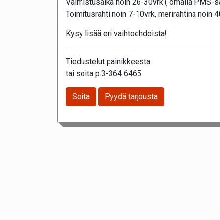
Valmistusaika noin 26-30vrk ( omalla PMS-sä
Toimitusrahti noin 7-10vrk, merirahtina noin 
Kysy lisää eri vaihtoehdoista!
Tiedustelut painikkeesta
tai soita p.3-364 6465
Soita
Pyydä tarjousta