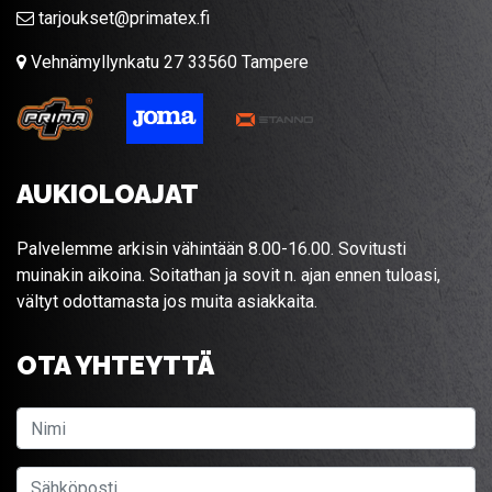
tarjoukset@primatex.fi
Vehnämyllynkatu 27 33560 Tampere
AUKIOLOAJAT
Palvelemme arkisin vähintään 8.00-16.00. Sovitusti
muinakin aikoina. Soitathan ja sovit n. ajan ennen tuloasi,
vältyt odottamasta jos muita asiakkaita.
OTA YHTEYTTÄ