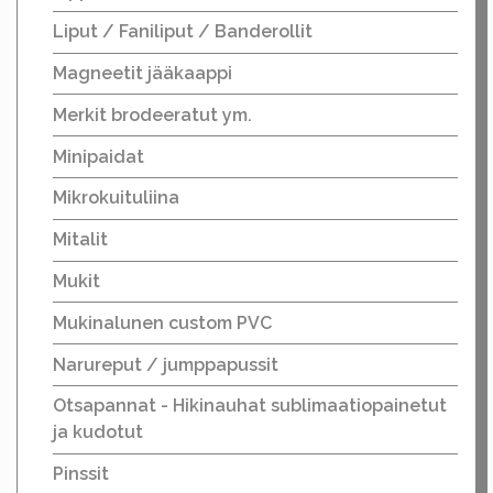
Liput / Faniliput / Banderollit
Magneetit jääkaappi
Merkit brodeeratut ym.
Minipaidat
Mikrokuituliina
Mitalit
Mukit
Mukinalunen custom PVC
Narureput / jumppapussit
Otsapannat - Hikinauhat sublimaatiopainetut
ja kudotut
Pinssit