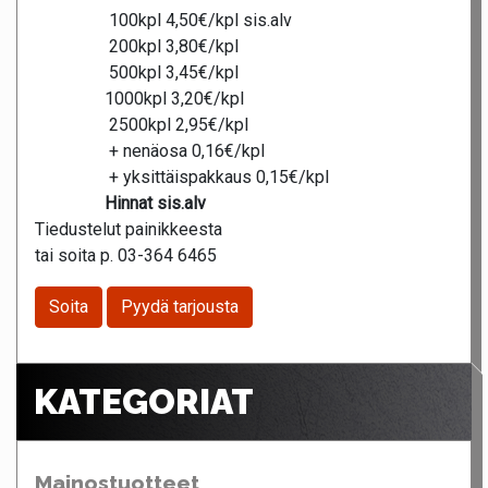
100kpl 4,50€/kpl sis.alv
200kpl 3,80€/kpl
500kpl 3,45€/kpl
1000kpl 3,20€/kpl
2500kpl 2,95€/kpl
+ nenäosa 0,16€/kpl
+ yksittäispakkaus 0,15€/kpl
Hinnat sis.alv
Tiedustelut painikkeesta
tai soita p. 03-364 6465
Soita
Pyydä tarjousta
KATEGORIAT
Mainostuotteet