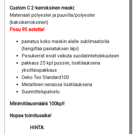
Custom C 2-kerroksinen maski:
Materiaali polyester ja puuvilla/polyester
(kaksikerroksinen)
Pesu 95 astetta!
painatus koko maskin alalle sublimaatiolla
(hengittää painatuksen läpi)
Pesukerrat eivät vaikuta suodatintehokkuuteen
pakkaus 25 kpl pussiin, lisätilauksena
yksittäispakkaus
Oeko Tex Standard100
Metallinen nenäosa lisätilauksena
Suunnittelupalvelu
Minimitilausmäärä 100kpl!
Nopea toimitusaika!
HINTA: