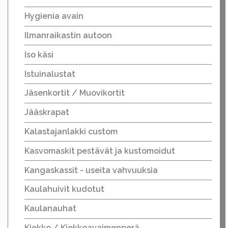
Hygienia avain
Ilmanraikastin autoon
Iso käsi
Istuinalustat
Jäsenkortit / Muovikortit
Jääskrapat
Kalastajanlakki custom
Kasvomaskit pestävät ja kustomoidut
Kangaskassit - useita vahvuuksia
Kaulahuivit kudotut
Kaulanauhat
Kiekko / Kiekkoavaimenperä