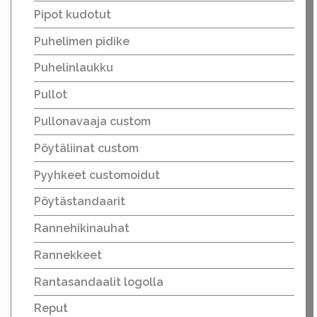
Pipot kudotut
Puhelimen pidike
Puhelinlaukku
Pullot
Pullonavaaja custom
Pöytäliinat custom
Pyyhkeet customoidut
Pöytästandaarit
Rannehikinauhat
Rannekkeet
Rantasandaalit logolla
Reput