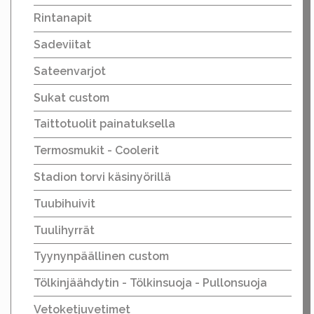
Rintanapit
Sadeviitat
Sateenvarjot
Sukat custom
Taittotuolit painatuksella
Termosmukit - Coolerit
Stadion torvi käsinyörillä
Tuubihuivit
Tuulihyrrät
Tyynynpäällinen custom
Tölkinjäähdytin - Tölkinsuoja - Pullonsuoja
Vetoketjuvetimet