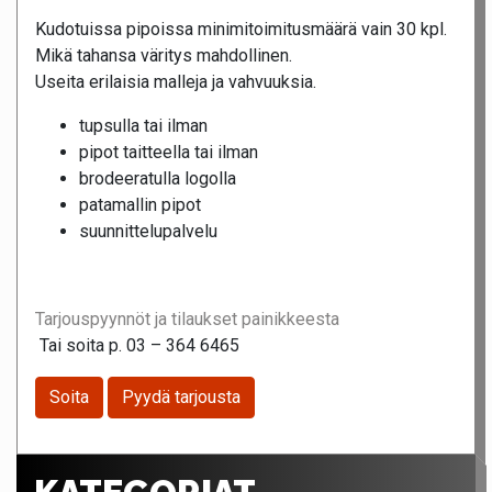
Kudotuissa pipoissa minimitoimitusmäärä vain 30 kpl.
Mikä tahansa väritys mahdollinen.
Useita erilaisia malleja ja vahvuuksia.
tupsulla tai ilman
pipot taitteella tai ilman
brodeeratulla logolla
patamallin pipot
suunnittelupalvelu
Tarjouspyynnöt ja tilaukset painikkeesta
Tai soita p. 03 – 364 6465
Soita
Pyydä tarjousta