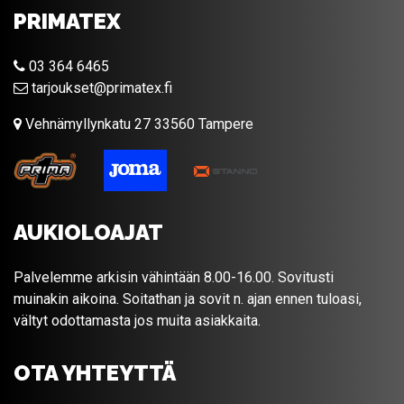
PRIMATEX
03 364 6465
tarjoukset@primatex.fi
Vehnämyllynkatu 27 33560 Tampere
AUKIOLOAJAT
Palvelemme arkisin vähintään 8.00-16.00. Sovitusti
muinakin aikoina. Soitathan ja sovit n. ajan ennen tuloasi,
vältyt odottamasta jos muita asiakkaita.
OTA YHTEYTTÄ