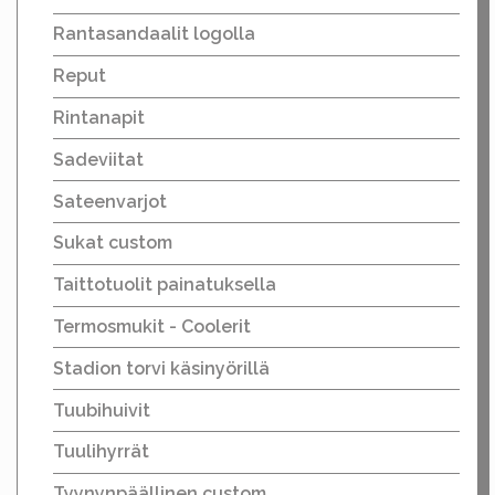
Rantasandaalit logolla
Reput
Rintanapit
Sadeviitat
Sateenvarjot
Sukat custom
Taittotuolit painatuksella
Termosmukit - Coolerit
Stadion torvi käsinyörillä
Tuubihuivit
Tuulihyrrät
Tyynynpäällinen custom