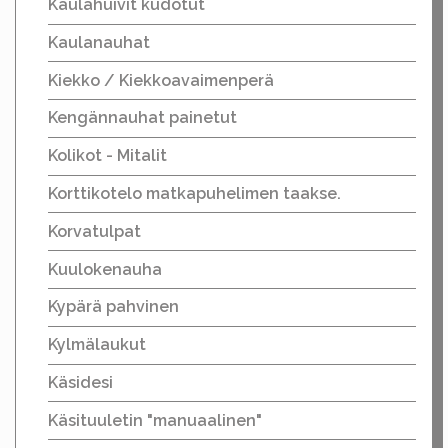
Kaulahuivit kudotut
Kaulanauhat
Kiekko / Kiekkoavaimenperä
Kengännauhat painetut
Kolikot - Mitalit
Korttikotelo matkapuhelimen taakse.
Korvatulpat
Kuulokenauha
Kypärä pahvinen
Kylmälaukut
Käsidesi
Käsituuletin "manuaalinen"