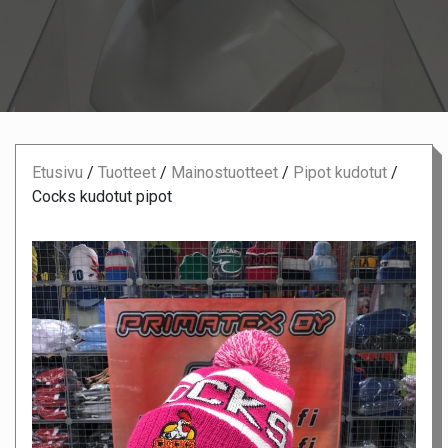
Etusivu
/
Tuotteet
/
Mainostuotteet
/
Pipot kudotut
/
Cocks kudotut pipot