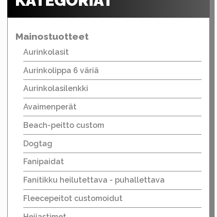
KATEGORIAT
Mainostuotteet
Aurinkolasit
Aurinkolippa 6 väriä
Aurinkolasilenkki
Avaimenperät
Beach-peitto custom
Dogtag
Fanipaidat
Fanitikku heilutettava - puhallettava
Fleecepeitot customoidut
Heijastimet