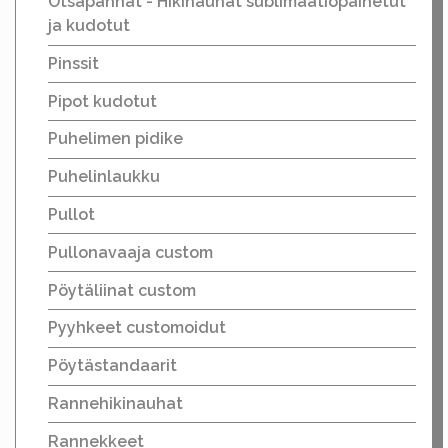
Otsapannat - Hikinauhat sublimaatiopainetut
ja kudotut
Pinssit
Pipot kudotut
Puhelimen pidike
Puhelinlaukku
Pullot
Pullonavaaja custom
Pöytäliinat custom
Pyyhkeet customoidut
Pöytästandaarit
Rannehikinauhat
Rannekkeet