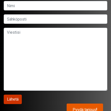
Pyydä tarjous
!