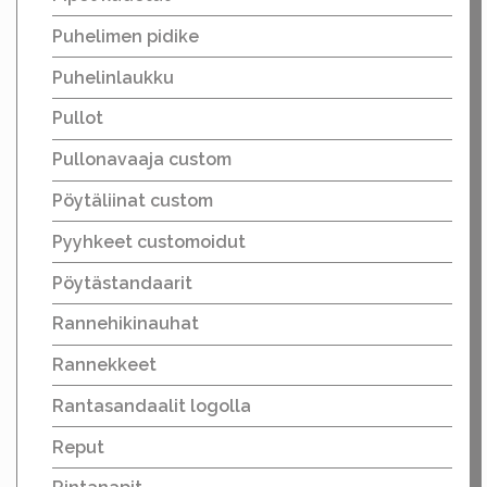
Puhelimen pidike
Puhelinlaukku
Pullot
Pullonavaaja custom
Pöytäliinat custom
Pyyhkeet customoidut
Pöytästandaarit
Rannehikinauhat
Rannekkeet
Rantasandaalit logolla
Reput