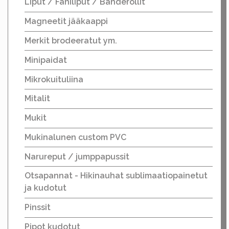
Liput / Faniliput / Banderollit
Magneetit jääkaappi
Merkit brodeeratut ym.
Minipaidat
Mikrokuituliina
Mitalit
Mukit
Mukinalunen custom PVC
Narureput / jumppapussit
Otsapannat - Hikinauhat sublimaatiopainetut
ja kudotut
Pinssit
Pipot kudotut