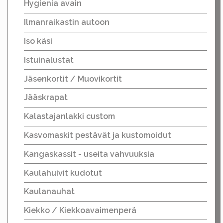
Hygienia avain
Ilmanraikastin autoon
Iso käsi
Istuinalustat
Jäsenkortit / Muovikortit
Jääskrapat
Kalastajanlakki custom
Kasvomaskit pestävät ja kustomoidut
Kangaskassit - useita vahvuuksia
Kaulahuivit kudotut
Kaulanauhat
Kiekko / Kiekkoavaimenperä