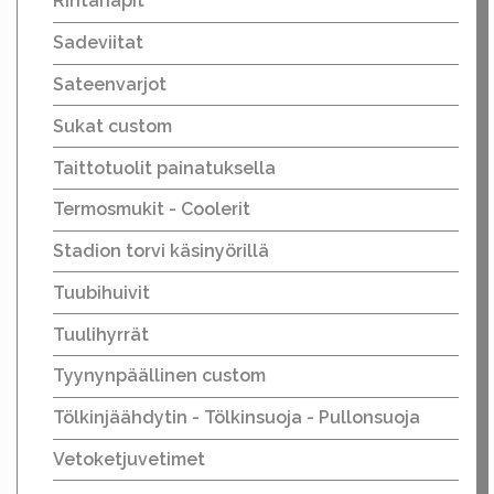
Rintanapit
Sadeviitat
Sateenvarjot
Sukat custom
Taittotuolit painatuksella
Termosmukit - Coolerit
Stadion torvi käsinyörillä
Tuubihuivit
Tuulihyrrät
Tyynynpäällinen custom
Tölkinjäähdytin - Tölkinsuoja - Pullonsuoja
Vetoketjuvetimet