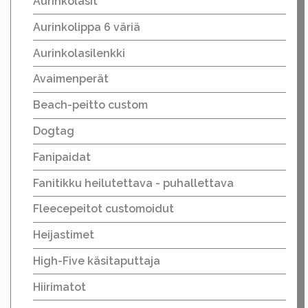
Aurinkolasit
Aurinkolippa 6 väriä
Aurinkolasilenkki
Avaimenperät
Beach-peitto custom
Dogtag
Fanipaidat
Fanitikku heilutettava - puhallettava
Fleecepeitot customoidut
Heijastimet
High-Five käsitaputtaja
Hiirimatot