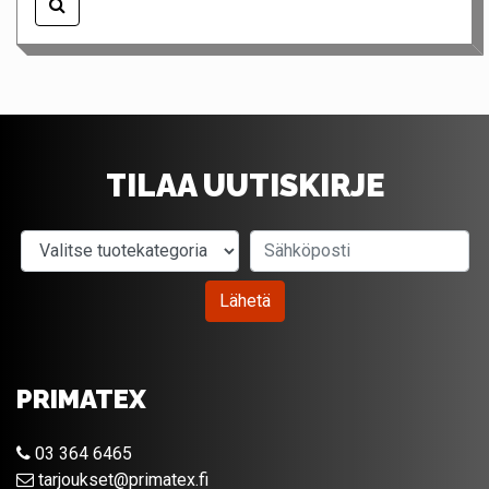
TILAA UUTISKIRJE
Valitse tuotekategoria
Sähköposti
Lähetä
PRIMATEX
03 364 6465
tarjoukset@primatex.fi