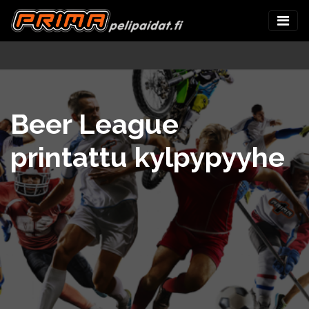
Beer League
printattu kylpypyyhe