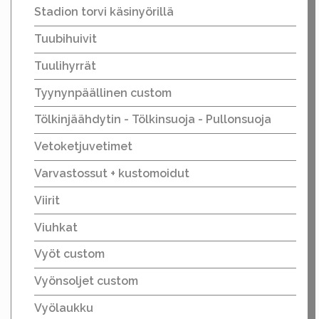
Stadion torvi käsinyörillä
Tuubihuivit
Tuulihyrrät
Tyynynpäällinen custom
Tölkinjäähdytin - Tölkinsuoja - Pullonsuoja
Vetoketjuvetimet
Varvastossut + kustomoidut
Viirit
Viuhkat
Vyöt custom
Vyönsoljet custom
Vyölaukku