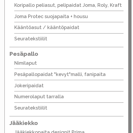
Koripallo peliasut, pelipaidat Joma, Roly, Kraft
Joma Protec suojapaita + housu
Kääntöasut / kääntöpaidat
Seuratekstiilit
Pesäpallo
Nimilaput
Pesäpallopaidat "kevyt"malli, fanipaita
Jokeripaidat
Numerolaput tarralla
Seuratekstiilit
Jääkiekko
Jääkiekkopaita designit Prima