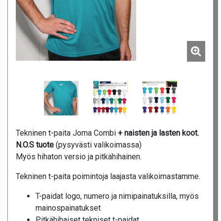
Tekninen t-paita Joma Combi
+ naisten ja lasten koot.
N.O.S tuote
(pysyvästi valikoimassa)
Myös hihaton versio ja pitkähihainen.
Tekninen t-paita poimintoja laajasta valikoimastamme.
T-paidat logo, numero ja nimipainatuksilla, myös
mainospainatukset
Pitkähihaiset tekniset t-paidat