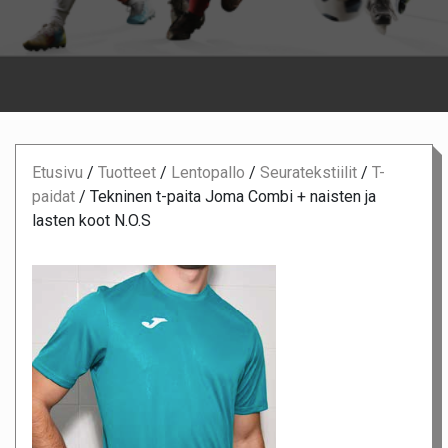
Etusivu
/
Tuotteet
/
Lentopallo
/
Seuratekstiilit
/
T-
paidat
/
Tekninen t-paita Joma Combi + naisten ja
lasten koot N.O.S