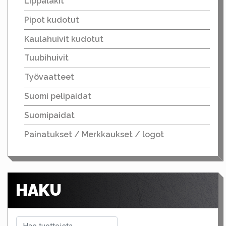
Lippalakit
Pipot kudotut
Kaulahuivit kudotut
Tuubihuivit
Työvaatteet
Suomi pelipaidat
Suomipaidat
Painatukset / Merkkaukset / logot
HAKU