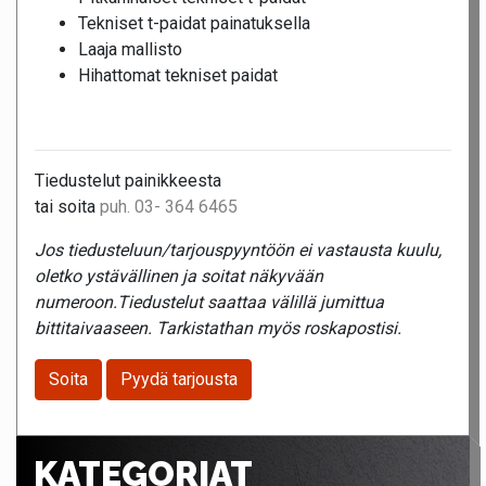
Tekniset t-paidat painatuksella
Laaja mallisto
Hihattomat tekniset paidat
Tiedustelut painikkeesta
tai soita
puh. 03- 364 6465
Jos tiedusteluun/tarjouspyyntöön ei vastausta kuulu,
oletko ystävällinen ja soitat näkyvään
numeroon.Tiedustelut saattaa välillä jumittua
bittitaivaaseen. Tarkistathan myös roskapostisi.
Soita
Pyydä tarjousta
KATEGORIAT