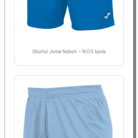
Shortsi Joma NobelI – N.O.S tuote