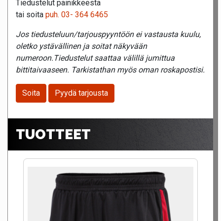
Tiedustelut painikkeesta
tai soita
puh. 03- 364 6465
Jos tiedusteluun/tarjouspyyntöön ei vastausta kuulu,
oletko ystävällinen ja soitat näkyvään
numeroon.Tiedustelut saattaa välillä jumittua
bittitaivaaseen. Tarkistathan myös oman roskapostisi.
Soita
Pyydä tarjousta
TUOTTEET