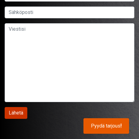
Pyydä tarjous
!