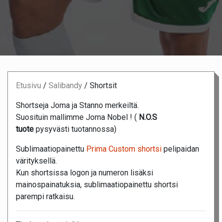
Etusivu
/
Salibandy
/
Shortsit
Shortseja Joma ja Stanno merkeiltä.
Suosituin mallimme Joma Nobel ! (
N.O.S
tuote
pysyvästi tuotannossa)
Sublimaatiopainettu
Prima Custom shortsi
pelipaidan
värityksellä.
Kun shortsissa logon ja numeron lisäksi
mainospainatuksia, sublimaatiopainettu shortsi
parempi ratkaisu.