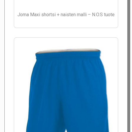
Joma Maxi shortsi + naisten malli – N.O.S tuote