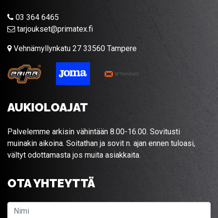
03 364 6465
tarjoukset@primatex.fi
Vehnämyllynkatu 27 33560 Tampere
AUKIOLOAJAT
Palvelemme arkisin vähintään 8.00-16.00. Sovitusti
muinakin aikoina. Soitathan ja sovit n. ajan ennen tuloasi,
vältyt odottamasta jos muita asiakkaita.
OTA YHTEYTTÄ