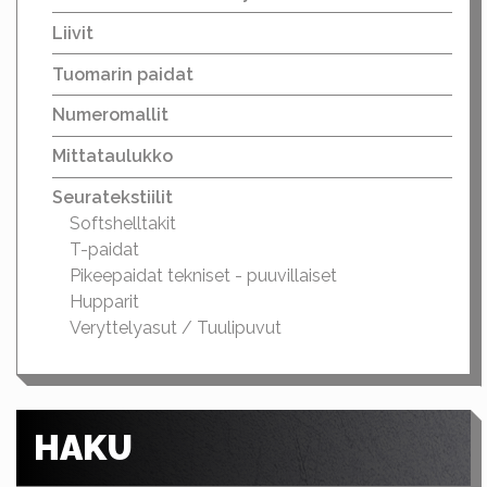
Liivit
Tuomarin paidat
Numeromallit
Mittataulukko
Seuratekstiilit
Softshelltakit
T-paidat
Pikeepaidat tekniset - puuvillaiset
Hupparit
Veryttelyasut / Tuulipuvut
HAKU