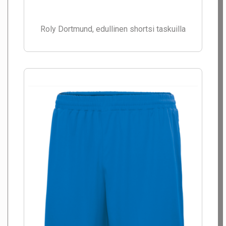
Roly Dortmund, edullinen shortsi taskuilla