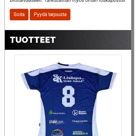
bittitaivaaseen. Tarkistathan myös oman roskapostisi.
Soita
Pyydä tarjousta
TUOTTEET