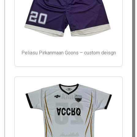
Peliasu Pirkanmaan Goons – custom deisgn