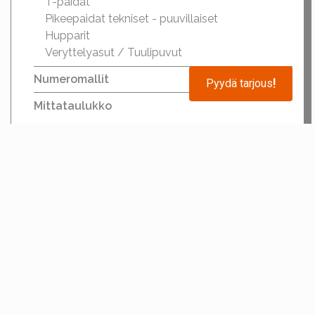
Pyydä tarjous
!