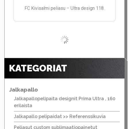
Galsea peliasu – Ultra design 134.
Alavus salibandy custom peliasu – Ultra design
141