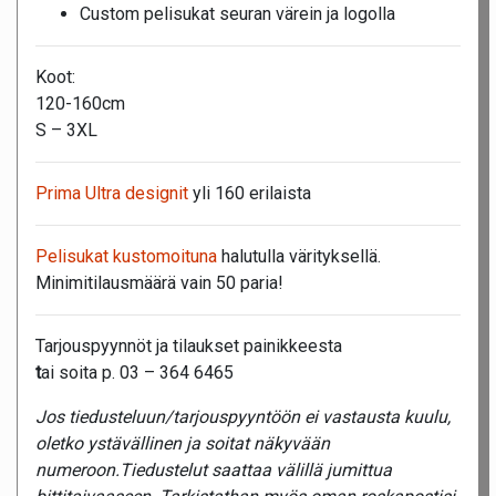
Custom pelisukat seuran värein ja logolla
Koot:
120-160cm
S – 3XL
Prima Ultra designit
yli 160 erilaista
Pelisukat kustomoituna
halutulla värityksellä.
Minimitilausmäärä vain 50 paria!
Tarjouspyynnöt ja tilaukset painikkeesta
t
ai soita p. 03 – 364 6465
Jos tiedusteluun/tarjouspyyntöön ei vastausta kuulu,
oletko ystävällinen ja soitat näkyvään
numeroon.Tiedustelut saattaa välillä jumittua