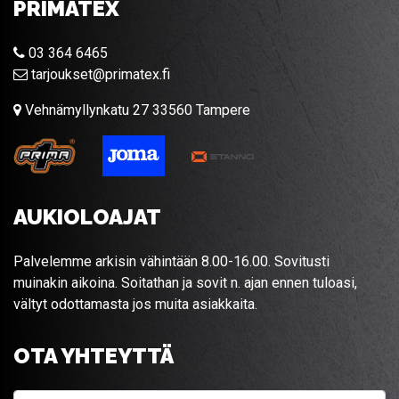
PRIMATEX
03 364 6465
tarjoukset@primatex.fi
Vehnämyllynkatu 27 33560 Tampere
AUKIOLOAJAT
Palvelemme arkisin vähintään 8.00-16.00. Sovitusti
muinakin aikoina. Soitathan ja sovit n. ajan ennen tuloasi,
vältyt odottamasta jos muita asiakkaita.
OTA YHTEYTTÄ