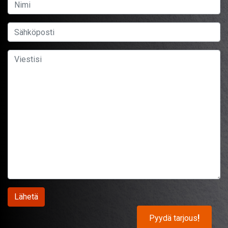
Pyydä tarjous
!