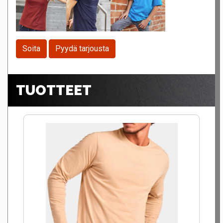
Soita
Pyydä tarjousta
TUOTTEET