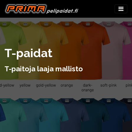
T-paidat
T-paitoja laaja mallisto