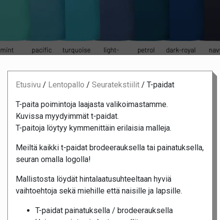
Etusivu
/
Lentopallo
/
Seuratekstiilit
/
T-paidat
T-paita poimintoja laajasta valikoimastamme.
Kuvissa myydyimmät t-paidat.
T-paitoja löytyy kymmenittäin erilaisia malleja.
Meiltä kaikki t-paidat brodeerauksella tai painatuksella,
seuran omalla logolla!
Mallistosta löydät hintalaatusuhteeltaan hyviä
vaihtoehtoja sekä miehille että naisille ja lapsille.
T-paidat painatuksella / brodeerauksella