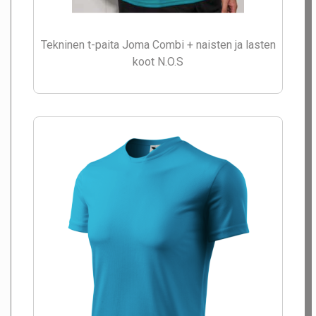
Tekninen t-paita Joma Combi + naisten ja lasten
koot N.O.S