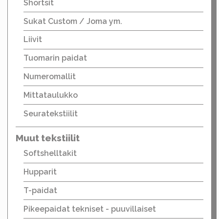
Shortsit
Sukat Custom / Joma ym.
Liivit
Tuomarin paidat
Numeromallit
Mittataulukko
Seuratekstiilit
Muut tekstiilit
Softshelltakit
Hupparit
T-paidat
Pikeepaidat tekniset - puuvillaiset