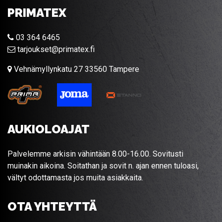
PRIMATEX
03 364 6465
tarjoukset@primatex.fi
Vehnämyllynkatu 27 33560 Tampere
AUKIOLOAJAT
Palvelemme arkisin vähintään 8.00-16.00. Sovitusti
muinakin aikoina. Soitathan ja sovit n. ajan ennen tuloasi,
vältyt odottamasta jos muita asiakkaita.
OTA YHTEYTTÄ