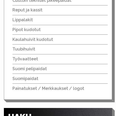
Custom tekniset pikeepaidat
Reput ja kassit
Lippalakit
Pipot kudotut
Kaulahuivit kudotut
Tuubihuivit
Työvaatteet
Suomi pelipaidat
Suomipaidat
Painatukset / Merkkaukset / logot