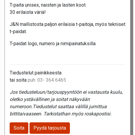
T-paita unisex, naisten ja lasten koot.
30 erilaista väriä!
J&N mallistosta paljon erilaisia t-paitoja, myös tekniset
t-paidat.
T-paidat logo, numero ja nimipainatuksilla.
Tiedustelut painikkeesta
tai soita
puh. 03- 364 6465
Jos tiedusteluun/tarjouspyyntöön ei vastausta kuulu,
oletko ystävällinen ja soitat näkyvään
numeroon.Tiedustelut saattaa välillä jumittua
bittitaivaaseen. Tarkistathan myös roskapostisi.
Soita
Pyydä tarjousta