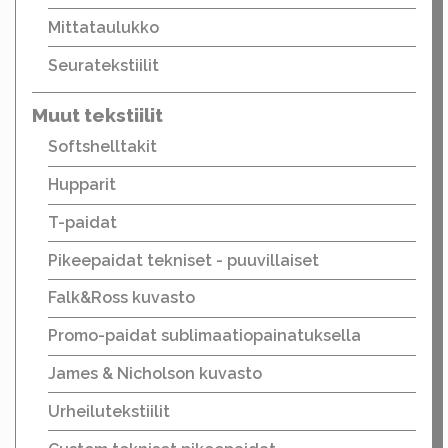
Mittataulukko
Seuratekstiilit
Muut tekstiilit
Softshelltakit
Hupparit
T-paidat
Pikeepaidat tekniset - puuvillaiset
Falk&Ross kuvasto
Promo-paidat sublimaatiopainatuksella
James & Nicholson kuvasto
Urheilutekstiilit