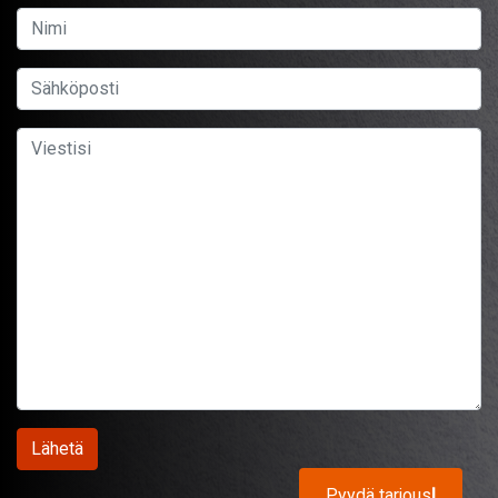
Pyydä tarjous
!