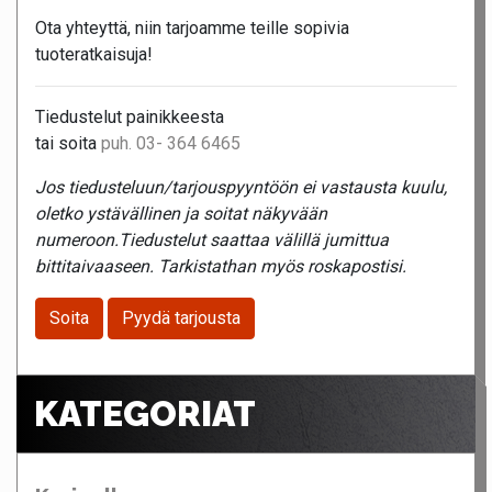
Ota yhteyttä, niin tarjoamme teille sopivia
tuoteratkaisuja!
Tiedustelut painikkeesta
tai soita
puh. 03- 364 6465
Jos tiedusteluun/tarjouspyyntöön ei vastausta kuulu,
oletko ystävällinen ja soitat näkyvään
numeroon.Tiedustelut saattaa välillä jumittua
bittitaivaaseen. Tarkistathan myös roskapostisi.
Soita
Pyydä tarjousta
KATEGORIAT