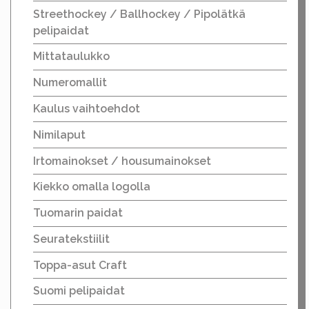
Streethockey / Ballhockey / Pipolätkä
pelipaidat
Mittataulukko
Numeromallit
Kaulus vaihtoehdot
Nimilaput
Irtomainokset / housumainokset
Kiekko omalla logolla
Tuomarin paidat
Seuratekstiilit
Toppa-asut Craft
Suomi pelipaidat