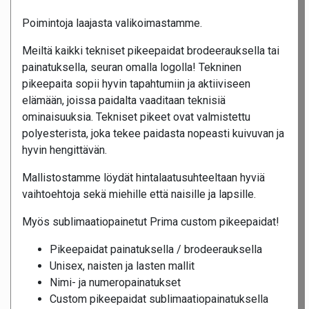
Poimintoja laajasta valikoimastamme.
Meiltä kaikki tekniset pikeepaidat brodeerauksella tai
painatuksella, seuran omalla logolla! Tekninen
pikeepaita sopii hyvin tapahtumiin ja aktiiviseen
elämään, joissa paidalta vaaditaan teknisiä
ominaisuuksia. Tekniset pikeet ovat valmistettu
polyesterista, joka tekee paidasta nopeasti kuivuvan ja
hyvin hengittävän.
Mallistostamme löydät hintalaatusuhteeltaan hyviä
vaihtoehtoja sekä miehille että naisille ja lapsille.
Myös sublimaatiopainetut Prima custom pikeepaidat!
Pikeepaidat painatuksella / brodeerauksella
Unisex, naisten ja lasten mallit
Nimi- ja numeropainatukset
Custom pikeepaidat sublimaatiopainatuksella