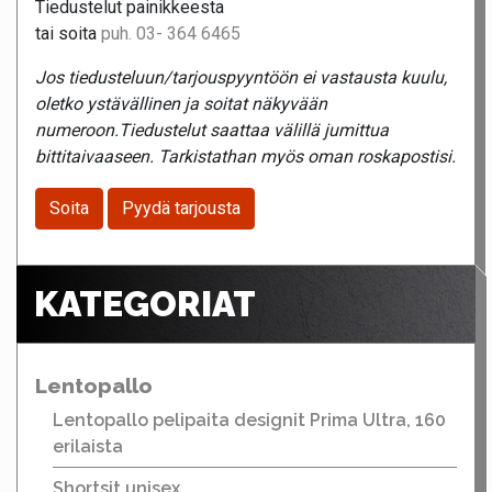
Tiedustelut painikkeesta
tai soita
puh. 03- 364 6465
Jos tiedusteluun/tarjouspyyntöön ei vastausta kuulu,
oletko ystävällinen ja soitat näkyvään
numeroon.Tiedustelut saattaa välillä jumittua
bittitaivaaseen. Tarkistathan myös oman roskapostisi.
Soita
Pyydä tarjousta
KATEGORIAT
Lentopallo
Lentopallo pelipaita designit Prima Ultra, 160
erilaista
Shortsit unisex