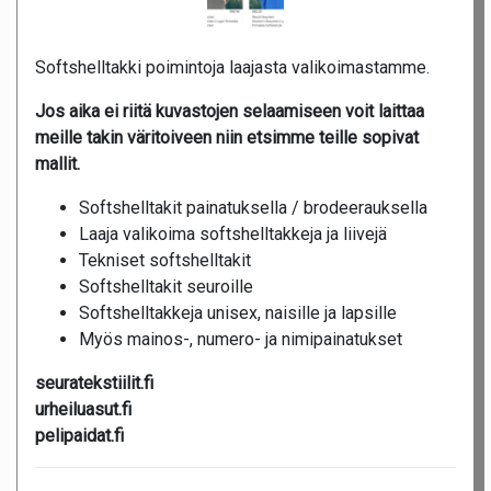
Softshelltakki poimintoja laajasta valikoimastamme.
Jos aika ei riitä kuvastojen selaamiseen voit laittaa
meille takin väritoiveen niin etsimme teille sopivat
mallit.
Softshelltakit painatuksella / brodeerauksella
Laaja valikoima softshelltakkeja ja liivejä
Tekniset softshelltakit
Softshelltakit seuroille
Softshelltakkeja unisex, naisille ja lapsille
Myös mainos-, numero- ja nimipainatukset
seuratekstiilit.fi
urheiluasut.fi
pelipaidat.fi