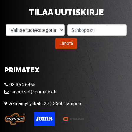
TILAA UUTISKIRJE
Valitse tuotekategoria
Sähköposti
Lähetä
PRIMATEX
03 364 6465
tarjoukset@primatex.fi
Vehnämyllynkatu 27 33560 Tampere