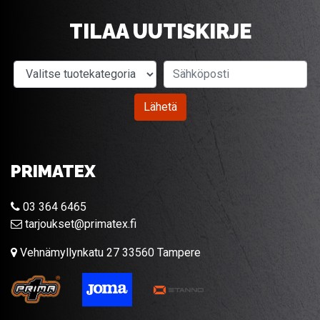
TILAA UUTISKIRJE
Valitse tuotekategoria
Sähköposti
Lähetä
PRIMATEX
03 364 6465
tarjoukset@primatex.fi
Vehnämyllynkatu 27 33560 Tampere