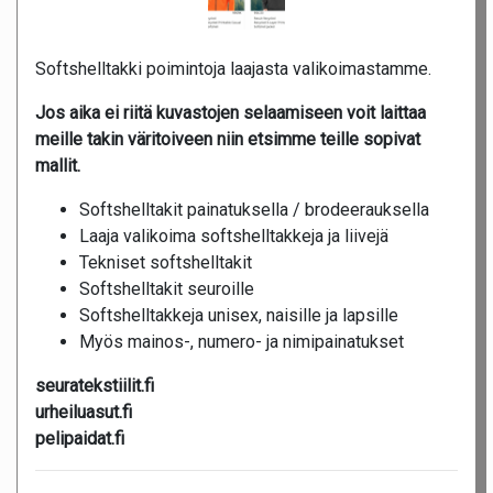
Softshelltakki poimintoja laajasta valikoimastamme.
Jos aika ei riitä kuvastojen selaamiseen voit laittaa
meille takin väritoiveen niin etsimme teille sopivat
mallit.
Softshelltakit painatuksella / brodeerauksella
Laaja valikoima softshelltakkeja ja liivejä
Tekniset softshelltakit
Softshelltakit seuroille
Softshelltakkeja unisex, naisille ja lapsille
Myös mainos-, numero- ja nimipainatukset
seuratekstiilit.fi
urheiluasut.fi
pelipaidat.fi