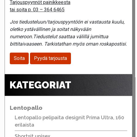
Tarjouspyynnöt painikkeesta
tai soita p. 03 – 364 6465
Jos tiedusteluun/tarjouspyyntöön ei vastausta kuulu,
oletko ystävällinen ja soitat näkyvään
numeroon.Tiedustelut saattaa välillä jumittua
bittitaivaaseen. Tarkistathan myös oman roskapostisi.
Soita
Pyydä tarjousta
KATEGORIAT
Lentopallo
Lentopallo pelipaita designit Prima Ultra, 160
erilaista
Shortsit unisex