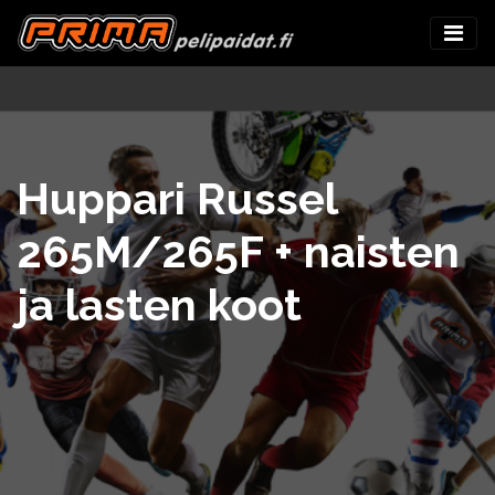
Huppari Russel
265M/265F + naisten
ja lasten koot