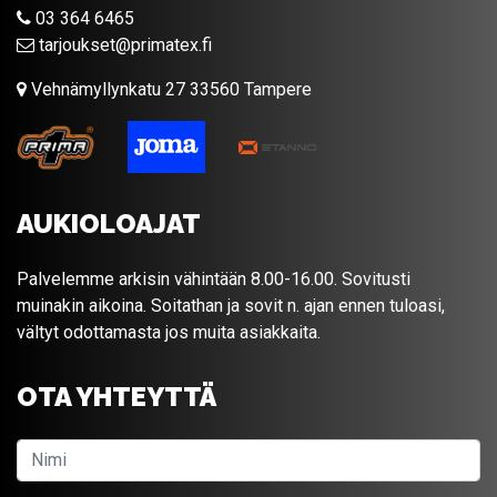
03 364 6465
tarjoukset@primatex.fi
Vehnämyllynkatu 27 33560 Tampere
AUKIOLOAJAT
Palvelemme arkisin vähintään 8.00-16.00. Sovitusti
muinakin aikoina. Soitathan ja sovit n. ajan ennen tuloasi,
vältyt odottamasta jos muita asiakkaita.
OTA YHTEYTTÄ