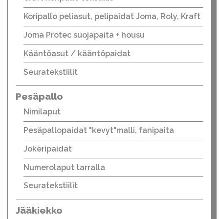
Koripallo peliasut, pelipaidat Joma, Roly, Kraft
Joma Protec suojapaita + housu
Kääntöasut / kääntöpaidat
Seuratekstiilit
Pesäpallo
Nimilaput
Pesäpallopaidat "kevyt"malli, fanipaita
Jokeripaidat
Numerolaput tarralla
Seuratekstiilit
Jääkiekko