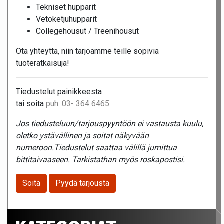
Tekniset hupparit
Vetoketjuhupparit
Collegehousut / Treenihousut
Ota yhteyttä, niin tarjoamme teille sopivia
tuoteratkaisuja!
Tiedustelut painikkeesta
tai soita
puh. 03- 364 6465
Jos tiedusteluun/tarjouspyyntöön ei vastausta kuulu,
oletko ystävällinen ja soitat näkyvään
numeroon.Tiedustelut saattaa välillä jumittua
bittitaivaaseen. Tarkistathan myös roskapostisi.
Soita
Pyydä tarjousta