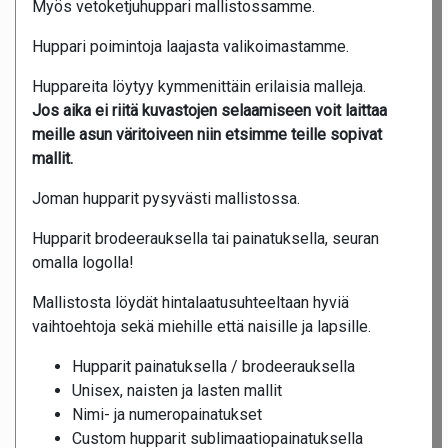
Myös vetoketjuhuppari mallistossamme.
Huppari poimintoja laajasta valikoimastamme.
Huppareita löytyy kymmenittäin erilaisia malleja.
Jos aika ei riitä kuvastojen selaamiseen voit laittaa
meille asun väritoiveen niin etsimme teille sopivat
mallit.
Joman hupparit pysyvästi mallistossa.
Hupparit brodeerauksella tai painatuksella, seuran
omalla logolla!
Mallistosta löydät hintalaatusuhteeltaan hyviä
vaihtoehtoja sekä miehille että naisille ja lapsille.
Hupparit painatuksella / brodeerauksella
Unisex, naisten ja lasten mallit
Nimi- ja numeropainatukset
Custom hupparit sublimaatiopainatuksella