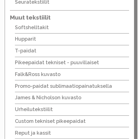
Seuratekstiilit
Muut tekstiilit
Softshelltakit
Hupparit
T-paidat
Pikeepaidat tekniset - puuvillaiset
Falk&Ross kuvasto
Promo-paidat sublimaatiopainatuksella
James & Nicholson kuvasto
Urheilutekstiilit
Custom tekniset pikeepaidat
Reput ja kassit