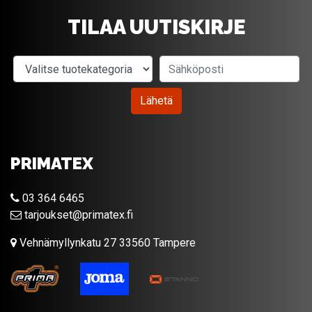
TILAA UUTISKIRJE
Valitse tuotekategoria
Sähköposti
Lähetä
PRIMATEX
03 364 6465
tarjoukset@primatex.fi
Vehnämyllynkatu 27 33560 Tampere