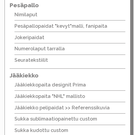
Pesäpallo
Nimilaput
Pesäpallopaidat "kevyt"malli, fanipaita
Jokeripaidat
Numerolaput tarralla
Seuratekstiilit
Jääkiekko
Jääkiekkopaita designit Prima
Jääkiekkopaita "NHL" mallisto
Jääkiekko pelipaidat >> Referenssikuvia
Sukka sublimaatiopainettu custom
Sukka kudottu custom