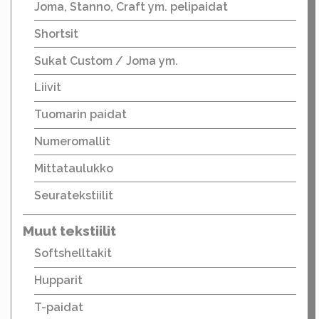
Joma, Stanno, Craft ym. pelipaidat
Shortsit
Sukat Custom / Joma ym.
Liivit
Tuomarin paidat
Numeromallit
Mittataulukko
Seuratekstiilit
Muut tekstiilit
Softshelltakit
Hupparit
T-paidat