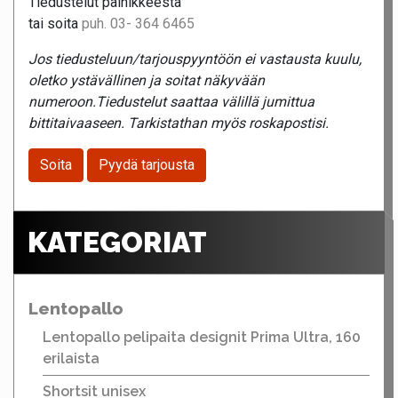
Tiedustelut painikkeesta
tai soita
puh. 03- 364 6465
Jos tiedusteluun/tarjouspyyntöön ei vastausta kuulu,
oletko ystävällinen ja soitat näkyvään
numeroon.Tiedustelut saattaa välillä jumittua
bittitaivaaseen. Tarkistathan myös roskapostisi.
Soita
Pyydä tarjousta
KATEGORIAT
Lentopallo
Lentopallo pelipaita designit Prima Ultra, 160
erilaista
Shortsit unisex