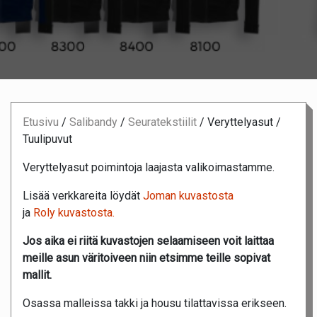
Etusivu
/
Salibandy
/
Seuratekstiilit
/
Veryttelyasut /
Tuulipuvut
Veryttelyasut poimintoja laajasta valikoimastamme.
Lisää verkkareita löydät
Joman kuvastosta
ja
Roly kuvastosta.
Jos aika ei riitä kuvastojen selaamiseen voit laittaa
meille asun väritoiveen niin etsimme teille sopivat
mallit.
Osassa malleissa takki ja housu tilattavissa erikseen.