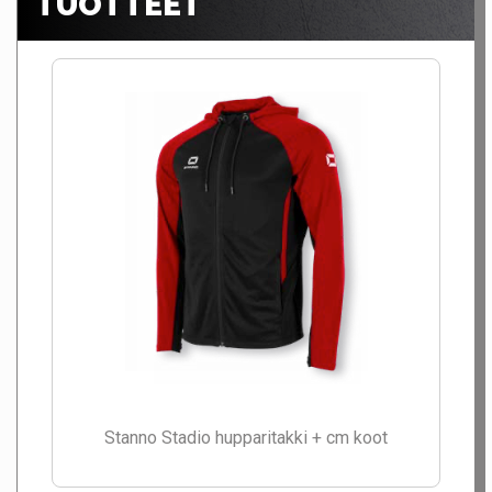
TUOTTEET
Stanno Stadio hupparitakki + cm koot