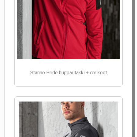
Stanno Pride hupparitakki + cm koot