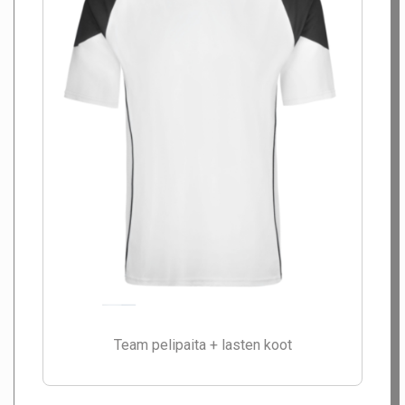
Team pelipaita + lasten koot