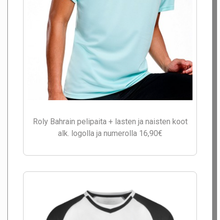
Roly Bahrain pelipaita + lasten ja naisten koot
alk. logolla ja numerolla 16,90€