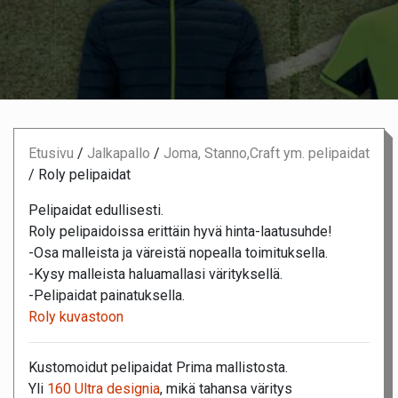
Etusivu
/
Jalkapallo
/
Joma, Stanno,Craft ym. pelipaidat
/
Roly pelipaidat
Pelipaidat edullisesti.
Roly pelipaidoissa erittäin hyvä hinta-laatusuhde!
-Osa malleista ja väreistä nopealla toimituksella.
-Kysy malleista haluamallasi värityksellä.
-Pelipaidat painatuksella.
Roly kuvastoon
Kustomoidut pelipaidat Prima mallistosta.
Yli
160 Ultra designia
, mikä tahansa väritys