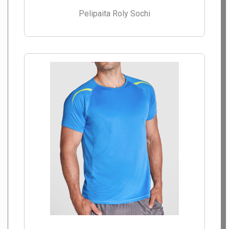
Pelipaita Roly Sochi