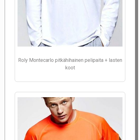
Roly Montecarlo pitkähihainen pelipaita + lasten
koot