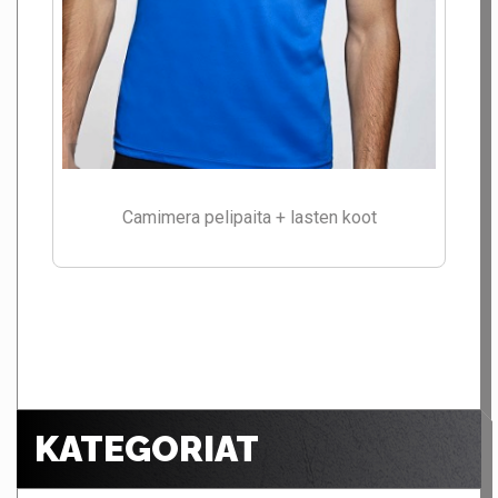
Camimera pelipaita + lasten koot
KATEGORIAT