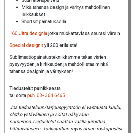
Suunnittelupalvelu
Mikä tahansa design ja väritys mahdollinen
leikkaukset
Shortsit painatuksella
160 Ultra designia
jotka muokattavissa seurasi värein.
Special designit
yli 200 erilaista!
Sublimaatiopainatustekniikkamme takaa värien
pysyvyyden ja kirkkauden ja mahdollistaa minkä
tahansa designin ja värityksen!
Tiedustelut painikkeesta
tai soita
puh. 03- 364 6465
Jos tiedusteluun/tarjouspyyntöön ei vastausta kuulu,
oletko ystävällinen ja soitat näkyvään
numeroon.Tiedustelut saattaa välillä jumittua
bittitaivaaseen. Tarkistathan myös oman roskapostisi.