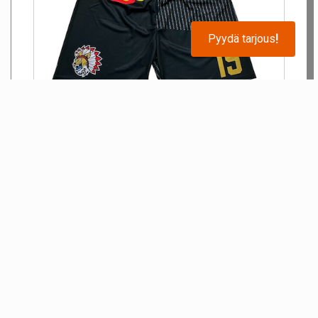
Pyydä tarjous
!
peliasu Janakkalan Jehut – Ultra design 16.