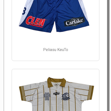
Peliasu KeuTo