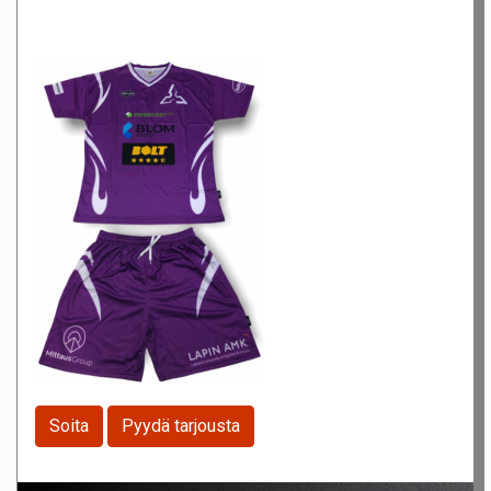
Soita
Pyydä tarjousta