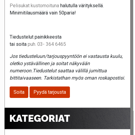
Pelisukat kustomoituna
halutulla värityksellä.
Minimitilausmäärä vain 50paria!
Tiedustelut painikkeesta
tai soita
puh. 03- 364 6465
Jos tiedusteluun/tarjouspyyntöön ei vastausta kuulu,
oletko ystävällinen ja soitat näkyvään
numeroon.Tiedustelut saattaa välillä jumittua
bittitaivaaseen. Tarkistathan myös oman roskapostisi.
Soita
Pyydä tarjousta
KATEGORIAT