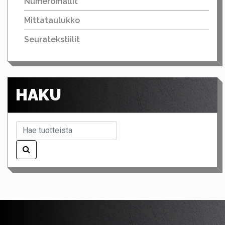
Numeromallit
Mittataulukko
Seuratekstiilit
HAKU