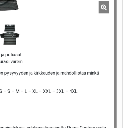
ja peliasut.
rasi värein.
n pysyvyyden ja kirkkauden ja mahdollistaa minkä
XS – S – M – L – XL – XXL – 3XL – 4XL
spainatuksia, sublimaatiopainettu Prima Custom paita