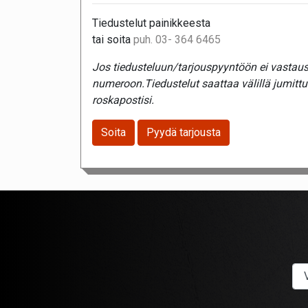
Tiedustelut painikkeesta
tai soita
puh. 03- 364 6465
Jos tiedusteluun/tarjouspyyntöön ei vastaust
numeroon.Tiedustelut saattaa välillä jumitt
roskapostisi.
Soita
Pyydä tarjousta