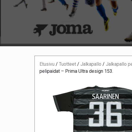
Etusivu
/
Tuotteet
/
Jalkapallo
/
Jalkapallo p
pelipaidat – Prima Ultra design 153.