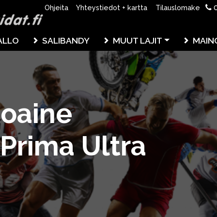
0
Ohjeita
Yhteystiedot + kartta
Tilauslomake
ALLO
SALIBANDY
MUUT LAJIT
MAIN
toaine
 Prima Ultra