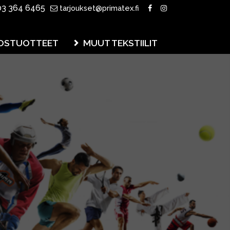
3 364 6465
tarjoukset@primatex.fi
OSTUOTTEET
MUUT TEKSTIILIT