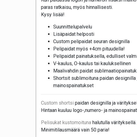
paras ratkaisu, myös hinnallisesti.
Kysy lisää!
Suunnittelupalvelu
Lisäpaidat helposti
Custom pelipaidat seuran designilla
Pelipaidat myös +4cm pituudella!
Pelipaidat painatuksella, edulliset valmii
V-kaulus, O-kaulus tai kauluksellinen
Maalivahdin paidat sublimaatiopainatuk
Shortsit sublimoituna paidan designilla j
mainospainatukset
Custom shortsi
paidan designilla ja värityksel
Hintaan kuuluu logo-,numero- ja mainospainat
Pelisukat kustomoituna
halutulla värityksellä.
Minimitilausmäärä vain 50 paria!