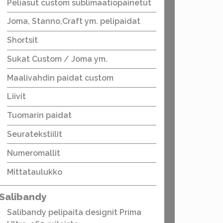
Peliasut custom sublimaatiopainetut
Joma, Stanno,Craft ym. pelipaidat
Shortsit
Sukat Custom / Joma ym.
Maalivahdin paidat custom
Liivit
Tuomarin paidat
Seuratekstiilit
Numeromallit
Mittataulukko
Salibandy
Salibandy pelipaita designit Prima