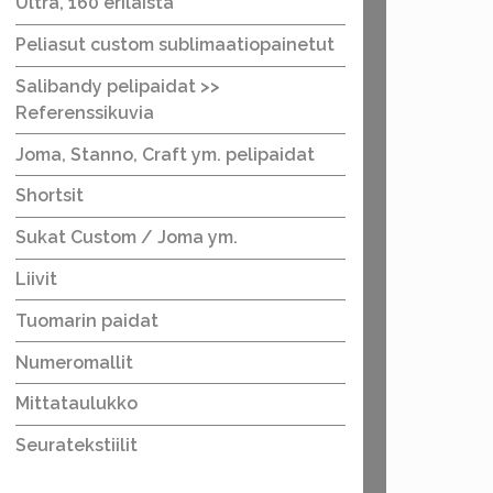
Ultra, 160 erilaista
Peliasut custom sublimaatiopainetut
Salibandy pelipaidat >>
Referenssikuvia
Joma, Stanno, Craft ym. pelipaidat
Shortsit
Sukat Custom / Joma ym.
Liivit
Tuomarin paidat
Numeromallit
Mittataulukko
Seuratekstiilit