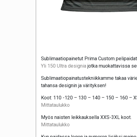
Sublimaatiopainetut Prima Custom pelipaidat 
Yli 150 Ultra designia
jotka muokattavissa seu
Sublimaatiopainatustekniikkamme takaa värie
tahansa designin ja värityksen!
Koot: 110 -120 – 130 – 140 – 150 – 160 – 
Mittataulukko
Myös naisten leikkauksella XXS-3XL koot.
Mittataulukko
Kun paidassa logon ja numeron lisäksi maino