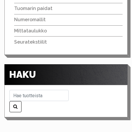
Tuomarin paidat
Numeromallit
Mittataulukko
Seuratekstiilit
HAKU