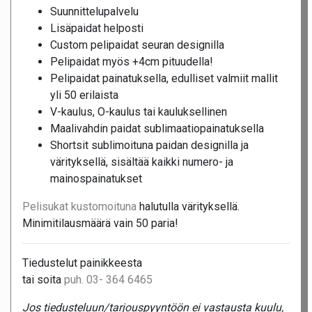
Suunnittelupalvelu
Lisäpaidat helposti
Custom pelipaidat seuran designilla
Pelipaidat myös +4cm pituudella!
Pelipaidat painatuksella, edulliset valmiit mallit
yli 50 erilaista
V-kaulus, O-kaulus tai kauluksellinen
Maalivahdin paidat sublimaatiopainatuksella
Shortsit sublimoituna paidan designilla ja
värityksellä, sisältää kaikki numero- ja
mainospainatukset
Pelisukat kustomoituna
halutulla värityksellä.
Minimitilausmäärä vain 50 paria!
Tiedustelut painikkeesta
tai soita
puh. 03- 364 6465
Jos tiedusteluun/tarjouspyyntöön ei vastausta kuulu,