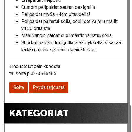
Lisäpaidat helposti
Custom pelipaidat seuran designilla
Pelipaidat myös +4cm pituudella!
Pelipaidat painatuksella, edulliset valmiit mallit
yli 50 erilaista
Maalivahdin paidat sublimaatiopainatuksella
Shortsit paidan designilla ja värityksellä, sisältää
kaikki numero- ja mainospainatukset
Tiedustelut painikkeesta
tai soita p.03-3646465
Soita
Pyydä tarjousta
KATEGORIAT