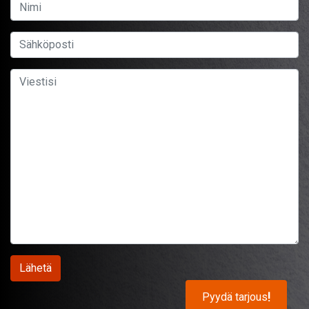
Pyydä tarjous
!