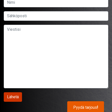
Pyydä tarjous
!