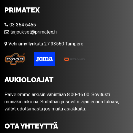
PRIMATEX
03 364 6465
tarjoukset@primatex.fi
Vehnämyllynkatu 27 33560 Tampere
AUKIOLOAJAT
Palvelemme arkisin vähintään 8.00-16.00. Sovitusti
muinakin aikoina. Soitathan ja sovit n. ajan ennen tuloasi,
vältyt odottamasta jos muita asiakkaita.
OTA YHTEYTTÄ