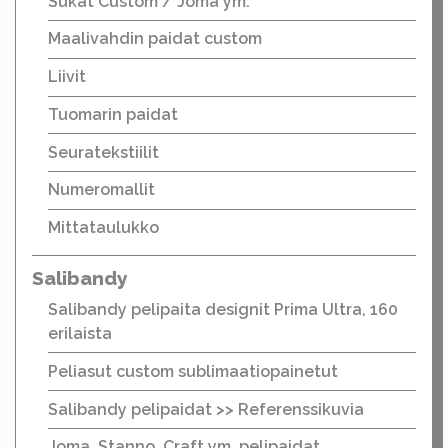
Sukat Custom / Joma ym.
Maalivahdin paidat custom
Liivit
Tuomarin paidat
Seuratekstiilit
Numeromallit
Mittataulukko
Salibandy
Salibandy pelipaita designit Prima Ultra, 160
erilaista
Peliasut custom sublimaatiopainetut
Salibandy pelipaidat >> Referenssikuvia
Joma, Stanno, Craft ym. pelipaidat